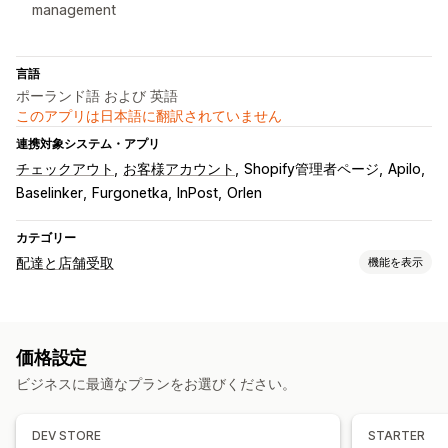
management
言語
ポーランド語 および 英語
このアプリは日本語に翻訳されていません
連携対象システム・アプリ
チェックアウト
お客様アカウント
Shopify管理者ページ
Apilo
Baselinker
Furgonetka
InPost
Orlen
カテゴリー
配達と店舗受取
機能を表示
配達オプション
締切時刻
配送ラベル
価格設定
受取オプション
ビジネスに最適なプランをお選びください。
店頭
実店舗
リアルタイム追跡
DEV STORE
STARTER