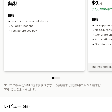
$9
無料
配送マップ
注文追跡
追跡ページ
/月
または$90/年
機能
機能
Free for development stores
Pickup poin
All app functions
No CCS requ
Test before you buy
Generate sh
Automatic r
Standard em
10日間の無料
すべての料金はUSDで請求されます。 定期請求と使用料に基づく請求は、
30日ごとに行われます。
レビュー
(45)