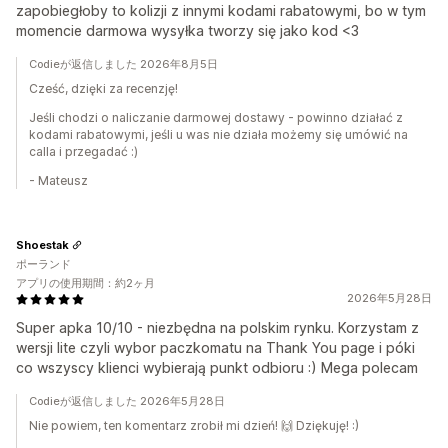
zapobiegłoby to kolizji z innymi kodami rabatowymi, bo w tym
momencie darmowa wysyłka tworzy się jako kod <3
Codieが返信しました 2026年8月5日
Cześć, dzięki za recenzję!
Jeśli chodzi o naliczanie darmowej dostawy - powinno działać z
kodami rabatowymi, jeśli u was nie działa możemy się umówić na
calla i przegadać :)
- Mateusz
Shoestak
ポーランド
アプリの使用期間：約2ヶ月
2026年5月28日
Super apka 10/10 - niezbędna na polskim rynku. Korzystam z
wersji lite czyli wybor paczkomatu na Thank You page i póki
co wszyscy klienci wybierają punkt odbioru :) Mega polecam
Codieが返信しました 2026年5月28日
Nie powiem, ten komentarz zrobił mi dzień! 🙌 Dziękuję! :)