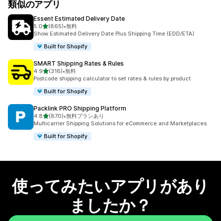
類似のアプリ
Essent Estimated Delivery Date
5つ星中
5.0
(865)
•
無料
合計レビュー数：865件
Show Estimated Delivery Date Plus Shipping Time (EDD/ETA)
Built for Shopify
SMART Shipping Rates & Rules
5つ星中
4.9
(316)
•
無料
合計レビュー数：316件
Postcode shipping calculator to set rates & rules by product
Built for Shopify
Packlink PRO Shipping Platform
5つ星中
4.8
(870)
•
無料プランあり
合計レビュー数：870件
Multicarrier Shipping Solutions for eCommerce and Marketplaces
Built for Shopify
使ってみたいアプリがあり
ましたか？