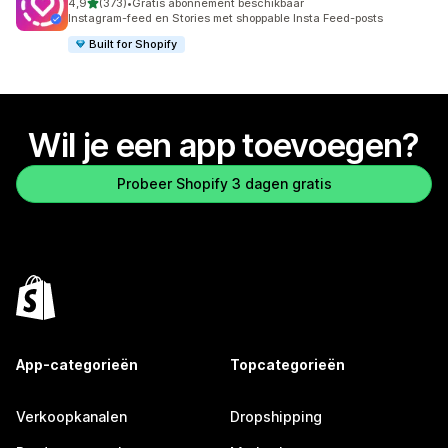
van 5 sterren
4,9
(373)
•
Gratis abonnement beschikbaar
373 recensies in totaal
Instagram-feed en Stories met shoppable Insta Feed-posts
Built for Shopify
Wil je een app toevoegen?
Probeer Shopify 3 dagen gratis
App-categorieën
Topcategorieën
Verkoopkanalen
Dropshipping