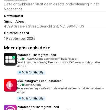
Deze ontwikkelaar biedt geen directe ondersteuning in het
Nederlands.
Ontwikkelaar
Simpll Apps
4599 Grasselli Street, Searchlight, NV, 89046, US
Geïntroduceerd
19 september 2025
Meer apps zoals deze
Instafeed ‑ Instagram Feed
van 5 sterren
4,9
(1.929)
•
Gratis abonnement beschikbaar
1929 recensies in totaal
Geef Instagram-feeds, Reels en Insta-UGC weer als shoppable
video's
Built for Shopify
GSC Instagram Feed, Instafeed
van 5 sterren
4,9
(204)
•
Gratis
204 recensies in totaal
Toon een Instagram-feed in de winkel met een strakke instafeed-
widget
Built for Shopify
Instafeed for Instagram Feed