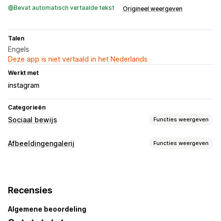
Bevat automatisch vertaalde tekst
Origineel weergeven
Talen
Engels
Deze app is niet vertaald in het Nederlands
Werkt met
instagram
Categorieën
Sociaal bewijs
Functies weergeven
Contenttypes
Afbeeldingengalerij
Functies weergeven
UGC
Foto's
Video's
Reels
Recensies
Gallerijtypen
Weergaveopties
Carrousel
Collage
Shop de look
Masonry
Grid
Productweergaven
Gelikete producten
Shoppable feeds
Recensies
Schuifregelaar
Video
UGC
Aangepaste opmaak
Algemene beoordeling
Aanpassing