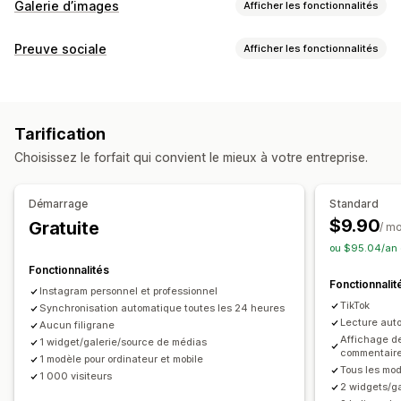
Galerie d’images
Afficher les fonctionnalités
Types de galeries
Preuve sociale
Afficher les fonctionnalités
Carrousel
Collage
Lookbook
Lightbox
Masonry
Grille
Types de contenus
Liste
CGU
Photos
Vidéos
Reels
Hashtags
Personnalisation
Tarification
Options d’affichage
Styles personnalisés
CSS personnalisées
Légendes
Choisissez le forfait qui convient le mieux à votre entreprise.
Visiteurs uniques
Multilingue
Flux achetables
Optimisation pour le format mobile
Balises achetables
Mises en page personnalisées
Multilingue
Démarrage
Standard
Liens vers les médias sociaux
$9.90
Gratuite
/ m
ou $95.04/an 
Analyses de données
Fonctionnalités
Suivi de l’engagement
Suivi des conversions
Fonctionnalit
Instagram personnel et professionnel
TikTok
Synchronisation automatique toutes les 24 heures
Lecture aut
Aucun filigrane
Affichage de
1 widget/galerie/source de médias
commentair
1 modèle pour ordinateur et mobile
Tous les mo
1 000 visiteurs
2 widgets/g