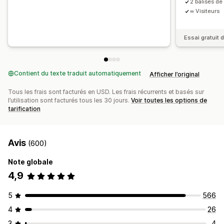
2 balises de
∞ Visiteurs
Essai gratuit d
Contient du texte traduit automatiquement
Afficher l’original
Tous les frais sont facturés en USD. Les frais récurrents et basés sur
l’utilisation sont facturés tous les 30 jours.
Voir toutes les options de
tarification
Avis
(600)
Note globale
4,9
5
566
4
26
3
4