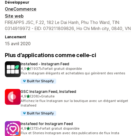
Développeur
OneCommerce
Site web
FIREAPPS JSC, F.22, 182 Le Dai Hanh, Phu Tho Ward, TIN:
0314919972 - EID: 079211809826, Ho Chi Minh city, 0840, VN
Lancement
15 avril 2020
Plus d’applications comme celle-ci
Instafeed ‑ Instagram Feed
étoile(s) sur 5
4,9
(1 937)
•
Forfait gratuit disponible
1937 avis au total
Flux Instagram élégants et achetables qui génèrent des ventes
Built for Shopify
GSC Instagram Feed, Instafeed
étoile(s) sur 5
4,9
(208)
•
Gratuite
208 avis au total
Affichez le flux Instagram sur la boutique avec un élégant widget
Instafeed
Built for Shopify
Instafeed for Instagram Feed
étoile(s) sur 5
4,9
(373)
•
Forfait gratuit disponible
373 avis au total
Flux et Stories Instagram avec des publications de flux Insta