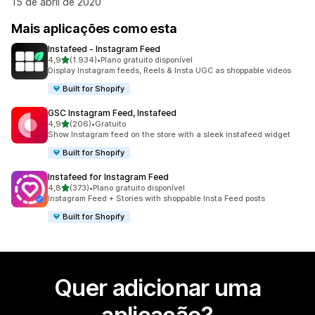
15 de abril de 2020
Mais aplicações como esta
Instafeed ‑ Instagram Feed
de 5 estrelas
4,9
(1.934)
•
Plano gratuito disponível
1934 total de avaliações
Display Instagram feeds, Reels & Insta UGC as shoppable videos
Built for Shopify
GSC Instagram Feed, Instafeed
de 5 estrelas
4,9
(206)
•
Gratuito
206 total de avaliações
Show Instagram feed on the store with a sleek instafeed widget
Built for Shopify
Instafeed for Instagram Feed
de 5 estrelas
4,8
(373)
•
Plano gratuito disponível
373 total de avaliações
Instagram Feed + Stories with shoppable Insta Feed posts
Built for Shopify
Quer adicionar uma