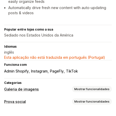
easily organize feeds
Automatically drive fresh new content with auto-updating
posts & videos
Popular entre lojas como a sua
Sediado nos Estados Unidos da América
Idiomas
inglês
Esta aplicação não está traduzida em português (Portugal)
Funciona com
Admin Shopify
Instagram
PageFly
TikTok
Categorias
Galeria de imagens
Mostrar funcionalidades
Tipos de galeria
Prova social
Mostrar funcionalidades
Carrossel
Colagem
Lookbook
Caixa de luz
Masonry
Tipos de conteúdo
Grelha
Lista