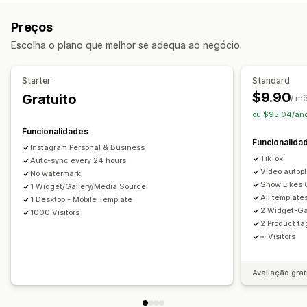
UGC
Fotos
Vídeos
Reels
Hashtags
Personalização
Preços
Opções de apresentação
Estilos personalizados
CSS personalizado
Legendas
Escolha o plano que melhor se adequa ao negócio.
Visitantes únicos
Multilingue
Reatividade móvel
Etiquetas com publicação de venda
Feeds com publicações de venda
Multilingue
Starter
Standard
Esquemas personalizados
Ligações sociais
$9.90
Gratuito
/ m
ou $95.04/an
Análise de dados
Funcionalidades
Rastreio do envolvimento
Rastreio de conversões
Funcionalida
Instagram Personal & Business
TikTok
Auto-sync every 24 hours
Video autop
No watermark
Show Likes
1 Widget/Gallery/Media Source
All template
1 Desktop - Mobile Template
2 Widget-Ga
1000 Visitors
2 Product t
∞ Visitors
Avaliação grat