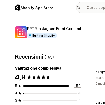
Shopify App Store
RPTR Instagram Feed Connect
Built for Shopify
Recensioni
(165)
Valutazione complessiva
KongW
4,9
Stati Un
2 mesi 
5
159
4
4
3
1
Jardi