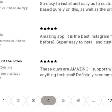
ia
So easy to install and easy as to cus
i di utilizzo dell’app
based purely on this, as well as the pri
ia
Amazing app! It is the best Instagram f
n mese di utilizzo
before). Super easy to install and cus
p
 Of The Foxes
 Zelanda
These guys are AMAZING - support was
 ore di utilizzo
anything technical! Definitely recomm
p
1
2
3
4
5
6
…
1