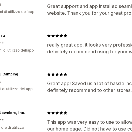
a
Great support and app installed seam
ni di utilizzo dell’app
website. Thank you for your great pro
rra
iti
really great app. it looks very profess
ni di utilizzo dell’app
definitely recommend using for your 
u Camping
a
Great app! Saved us a lot of hassle in
i di utilizzo dell’app
definitely recommend to other stores.
 Jewelers, Inc.
iti
This app was very easy to use to allo
 ore di utilizzo
our home page. Did not have to use c