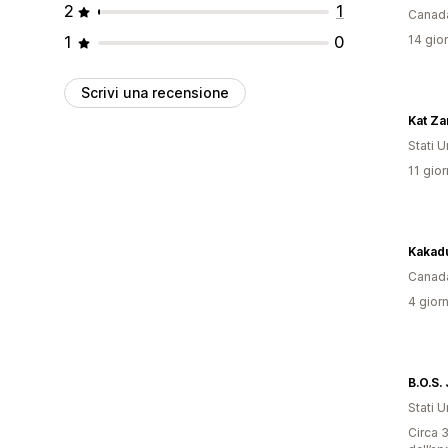
2
1
Canad
1
0
14 gior
Scrivi una recensione
Kat Za
Stati Un
11 gior
Kakad
Canad
4 giorn
B.O.S.
Stati Un
Circa 3