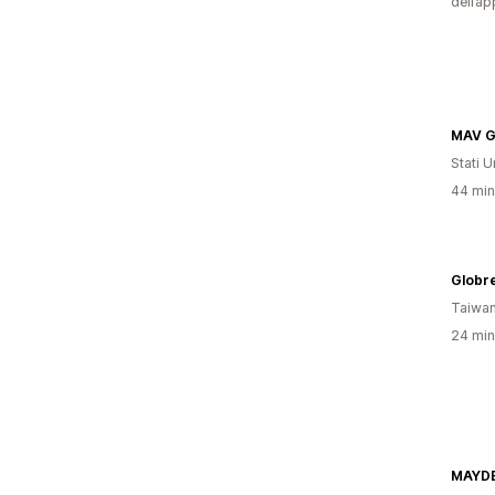
dell’ap
MAV G
Stati Un
44 minu
Globr
Taiwa
24 minu
MAYDE