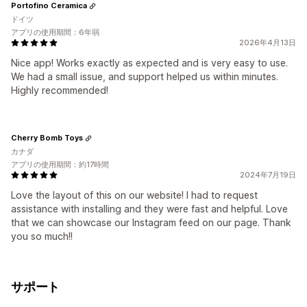
Portofino Ceramica
ドイツ
アプリの使用期間：6年弱
2026年4月13日
Nice app! Works exactly as expected and is very easy to use.
We had a small issue, and support helped us within minutes.
Highly recommended!
Cherry Bomb Toys
カナダ
アプリの使用期間：約17時間
2024年7月19日
Love the layout of this on our website! I had to request
assistance with installing and they were fast and helpful. Love
that we can showcase our Instagram feed on our page. Thank
you so much!!
サポート