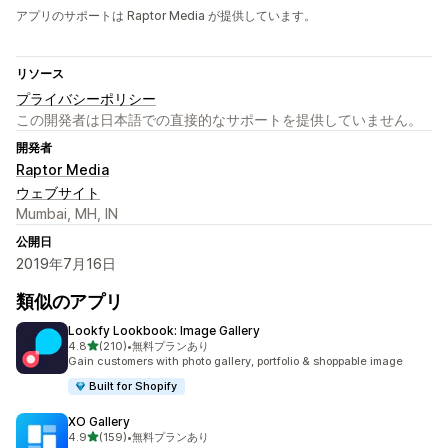
アプリのサポートは Raptor Media が提供しています。
リソース
プライバシーポリシー
この開発者は日本語での直接的なサポートを提供していません。
開発者
Raptor Media
ウェブサイト
Mumbai, MH, IN
公開日
2019年7月16日
類似のアプリ
Lookfy Lookbook: Image Gallery
5つ星中
4.8
(210)
•
無料プランあり
合計レビュー数：210件
Gain customers with photo gallery, portfolio & shoppable image
Built for Shopify
XO Gallery
5つ星中
4.9
(159)
•
無料プランあり
合計レビュー数：159件