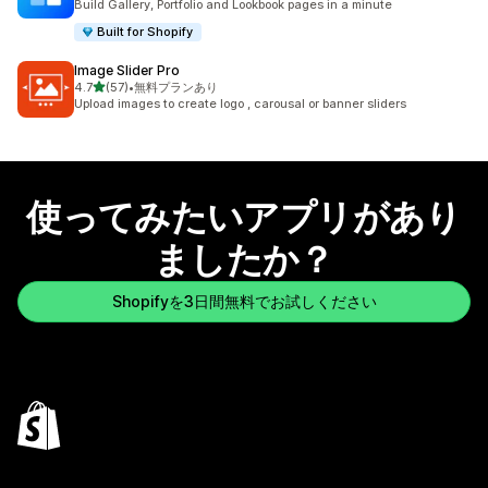
Build Gallery, Portfolio and Lookbook pages in a minute
Built for Shopify
Image Slider Pro
5つ星中
4.7
(57)
•
無料プランあり
合計レビュー数：57件
Upload images to create logo , carousal or banner sliders
使ってみたいアプリがあり
ましたか？
Shopifyを3日間無料でお試しください