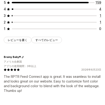
5
159
4
4
3
1
2
1
1
0
レビューを書く
すべてのレビュー
Brainy Baby®
アメリカ合衆国
アプリの使用期間：3年以上
2026年6月23日
The RPTR Feed Connect app is great. It was seamless to install
and looks great on our website. Easy to customize font color
and background color to blend with the look of the webpage.
Thumbs up!