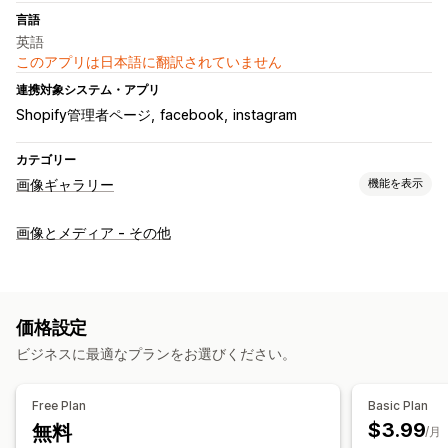
言語
英語
このアプリは日本語に翻訳されていません
連携対象システム・アプリ
Shopify管理者ページ
facebook
instagram
カテゴリー
画像ギャラリー
機能を表示
ギャラリータイプ
画像とメディア - その他
カルーセル
コーデから検索
ルックブック
グリッド
スライダー
カスタマイズ
購入可能なタグ
ソーシャルメディアでの共有
価格設定
ビジネスに最適なプランをお選びください。
Free Plan
Basic Plan
$3.99
無料
/月