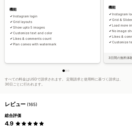
機能
機能
Instagram lo
Instagram login
Grid & Slide
Grid layouts
Load more i
Show upto 5 images
No image sho
Customize text and color
Likes & com
Likes & comments count
Customize te
Plan comes with watermark
3日間の無料体
すべての料金はUSDで請求されます。 定期請求と使用料に基づく請求は、
30日ごとに行われます。
レビュー
(165)
総合評価
4.9