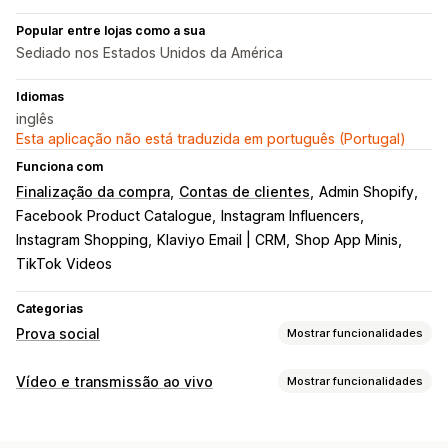
Popular entre lojas como a sua
Sediado nos Estados Unidos da América
Idiomas
inglês
Esta aplicação não está traduzida em português (Portugal)
Funciona com
Finalização da compra
Contas de clientes
Admin Shopify
Facebook Product Catalogue
Instagram Influencers
Instagram Shopping
Klaviyo Email | CRM
Shop App Minis
TikTok Videos
Categorias
Prova social
Mostrar funcionalidades
Tipos de conteúdo
Vídeo e transmissão ao vivo
Mostrar funcionalidades
UGC
Fotos
Vídeos
Reels
Hashtags
Gestão de vídeo
Opções de apresentação