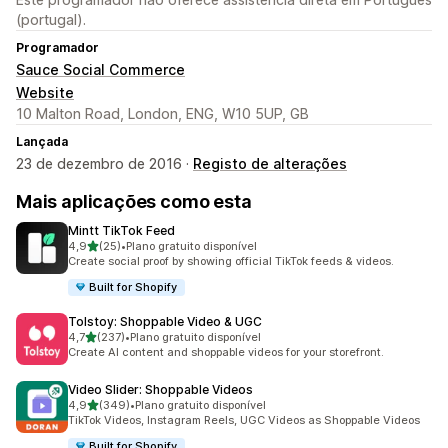
(portugal).
Programador
Sauce Social Commerce
Website
10 Malton Road, London, ENG, W10 5UP, GB
Lançada
23 de dezembro de 2016 ·
Registo de alterações
Mais aplicações como esta
Mintt TikTok Feed
de 5 estrelas
4,9
(25)
•
Plano gratuito disponível
25 total de avaliações
Create social proof by showing official TikTok feeds & videos.
Built for Shopify
Tolstoy: Shoppable Video & UGC
de 5 estrelas
4,7
(237)
•
Plano gratuito disponível
237 total de avaliações
Create AI content and shoppable videos for your storefront.
Video Slider: Shoppable Videos
de 5 estrelas
4,9
(349)
•
Plano gratuito disponível
349 total de avaliações
TikTok Videos, Instagram Reels, UGC Videos as Shoppable Videos
Built for Shopify