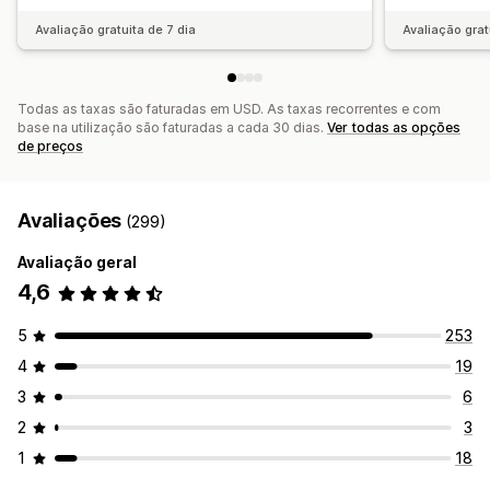
Avaliação gratuita de 7 dia
Avaliação grat
Todas as taxas são faturadas em USD. As taxas recorrentes e com
base na utilização são faturadas a cada 30 dias.
Ver todas as opções
de preços
Avaliações
(299)
Avaliação geral
4,6
5
253
4
19
3
6
2
3
1
18