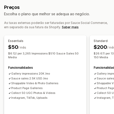
Vídeos com publicações de venda
Visualizações de produtos
Visitantes recentes
Preços
Reprodução automática
Adicionar ao carrinho
Contagem de vendas
Compras recentes
Escolha o plano que melhor se adequa ao negócio.
Vídeo interativo
Finalização da compra
UGC
Produtos favoritos
Multilingue
Partilha nas redes sociais
Vários canais
Análise de dados
As taxas externas poderão ser faturadas por Sauce Social Commerce,
Feeds com publicações de venda
em separado da sua fatura da Shopify.
Saber mais
Personalização
Esquemas personalizados
Ligações sociais
Modelos de vídeo
Importação de vídeo
Fundo de vídeo
Essentials
Standard
Análise de dados
Leitor de vídeo
URL personalizado
Widget de vídeo
$50
$200
/ mês
/ mê
Rastreio do envolvimento
Rastreio de conversões
Vídeos incorporados
Pop-ups
Carrosséis
$6.12/ per 3,265 Impressions $510 Sauce Sales 50
$26.67/ per 1
Reatividade móvel
Media
150 Media
Funcionalidades
Funcionalida
Gallery impressions 20K /mo
Gallery imp
Sauce sales 2.5K USD /mo
Sauce sales
Shoppable Video & Photo Galleries
Shoppable Vi
Product Page Galleries
Product Page
Collect 50 UGC Photos & Videos
Collect 50 
Instagram, TikTok, Uploads
Instagram, T