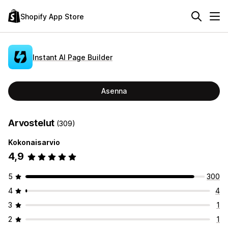
Shopify App Store
Instant AI Page Builder
Asenna
Arvostelut
(309)
Kokonaisarvio
4,9
5
300
4
4
3
1
2
1