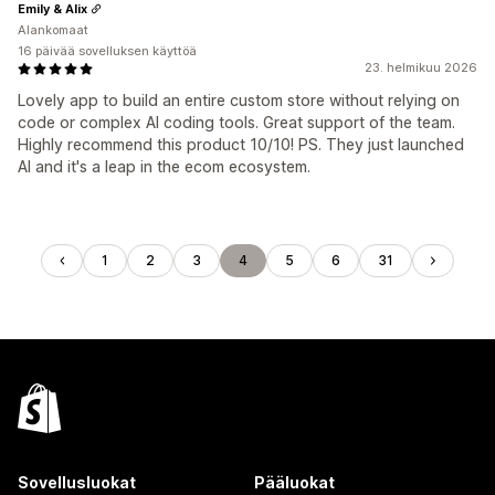
Emily & Alix
Alankomaat
16 päivää sovelluksen käyttöä
23. helmikuu 2026
Lovely app to build an entire custom store without relying on
code or complex AI coding tools. Great support of the team.
Highly recommend this product 10/10! PS. They just launched
AI and it's a leap in the ecom ecosystem.
1
2
3
4
5
6
31
Sovellusluokat
Pääluokat