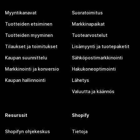
Myyntikanavat
Suoratoimitus
Tuotteiden etsiminen
Markkinapaikat
Tuotteiden myyminen
Tuotearvostelut
Tilaukset ja toimitukset
Lisämyynti ja tuotepaketit
Kaupan suunnittelu
Sähköpostimarkkinointi
Markkinointi ja konversio
Hakukoneoptimointi
Kaupan hallinnointi
Lähetys
Valuutta ja käännös
Resurssit
Shopify
Shopifyn ohjekeskus
Tietoja