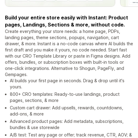
Build your entire store easily with Instant: Product
pages, Landings, Sections & more, without code.
Create everything your store needs: a home page, PDPs,
landing pages, theme sections, popups, navigation, cart
drawer, & more. Instant is a no-code canvas where AI builds the
first draft and you make it yours, no code needed. Start fast
with our CRO Template Library or paste in Figma designs. Add
offers, bundles, or subscription boxes with built-in tools or
one-click integrations. Alternative to Shogun, PageFly, and
Gempages.
AI builds your first page in seconds. Drag & drop until it's
yours.
800+ CRO templates: Ready-to-use landings, product
pages, sections, & more
Custom cart drawer: Add upsells, rewards, countdowns,
add-ons, & more
Advanced product pages: Add metadata, subscriptions,
bundles & use storewide
A/B test: Test any page or offer; track revenue, CTR, AOV; &