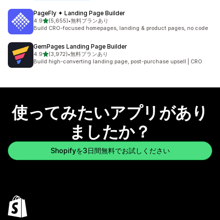
PageFly ✦ Landing Page Builder
5つ星中
4.9
(5,655)
•
無料プランあり
合計レビュー数：5655件
Build CRO-focused homepages, landing & product pages, no code
GemPages Landing Page Builder
5つ星中
4.9
(3,972)
•
無料プランあり
合計レビュー数：3972件
Build high-converting landing page, post-purchase upsell | CRO
使ってみたいアプリがあり
ましたか？
Shopifyを3日間無料でお試しください