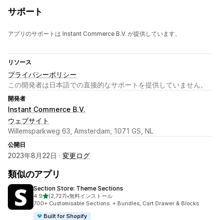
サポート
アプリのサポートは Instant Commerce B.V. が提供しています。
リソース
プライバシーポリシー
この開発者は日本語での直接的なサポートを提供していません。
開発者
Instant Commerce B.V.
ウェブサイト
Willemsparkweg 63, Amsterdam, 1071 GS, NL
公開日
2023年8月22日 ·
変更ログ
類似のアプリ
Section Store: Theme Sections
5つ星中
4.9
(2,727)
•
無料インストール
合計レビュー数：2727件
700+ Customisable Sections. + Bundles, Cart Drawer & Blocks
Built for Shopify