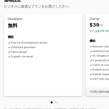
ブログ
よくある質問
ヘルプセンターページ
ビジネスに最適なプランをお選びください。
お問い合わせページ
About us (会社概要) ページ
お礼ページ
フッター
ポップアップ
フォーム
404ページ
プレスページ
Developer
Starter
採用情報ページ
法的事項ページ
リンクインバイオページ
$39
無料
/月
レビューページ
価格設定ページ
テーマセクション
または$374.4
カスタムページ
機能
機能
ページ管理
Free for Development stores
Remove Inst
編集ツール
Unlimited previews
要素
テンプレート
ページの保存
ページの下書き
Unlimited l
Figma plugin
ページバージョン
一括公開
グローバルセクション
10 Shopify 
Support via email
グローバルスタイル
カスタムフォント
カスタムコード
翻訳
3 product/co
1,000 AI cre
ローカライズ
AI生成
SEO
モバイル対応
遅延読み込み
CDN
Publish as 
Publish head
24/7 live su
7日間の無料体