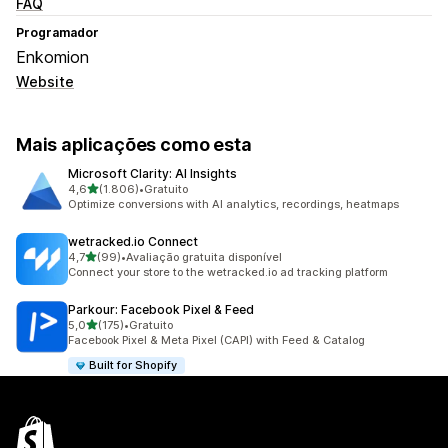
FAQ
Programador
Enkomion
Website
Mais aplicações como esta
Microsoft Clarity: AI Insights
de 5 estrelas
4,6
(1.806)
•
Gratuito
1806 total de avaliações
Optimize conversions with AI analytics, recordings, heatmaps
wetracked.io Connect
de 5 estrelas
4,7
(99)
•
Avaliação gratuita disponível
99 total de avaliações
Connect your store to the wetracked.io ad tracking platform
Parkour: Facebook Pixel & Feed
de 5 estrelas
5,0
(175)
•
Gratuito
175 total de avaliações
Facebook Pixel & Meta Pixel (CAPI) with Feed & Catalog
Built for Shopify