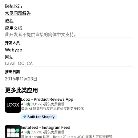
隐私政策
常见问题解答
教程
应用文档
此开发者不提供直接的简体中文支持。
开发人员
Webyze
网站
Laval, QC, CA
推出日期
2015年11月23日
更多此类应用
Loox ‑ Product Reviews App
星（满分 5 星）
4.9
(8,877)
•
提供免费套餐
总共 8877 条评论
借助 AI 赋能的视觉产品评价实现更多转化
Built for Shopify
Instafeed ‑ Instagram Feed
星（满分 5 星）
4.9
(1,929)
•
提供免费套餐
总共 1929 条评论
将 Instagram 动态、Reels 和 Insta UGC 展示为可购物视频