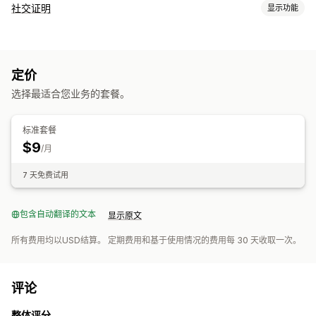
社交证明
显示功能
内容类型
照片
视频
短视频
话题标签
评论
定价
展示选项
选择最适合您业务的套餐。
非重复访客
产品浏览次数
近期访客
销售数量
喜欢的产品
购物式数据源
自定义布局
社交链接
标准套餐
$9
分析
/月
互动跟踪
转化跟踪
7 天免费试用
包含自动翻译的文本
显示原文
所有费用均以USD结算。 定期费用和基于使用情况的费用每 30 天收取一次。
评论
整体评分