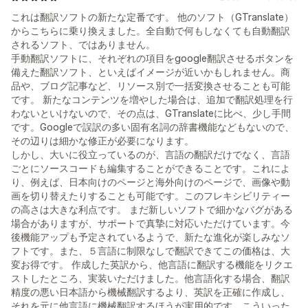
これは翻訳ソフトの新たな定番です。 他のソフト（GTranslate）
からこちらに乗り換えました。全自動で何もしなくても自動翻訳
されるソフト、ではありません。
手動翻訳ソフトに、それぞれの項目をgoogle翻訳させるボタンを
備えた翻訳ソフト、といえばイメージが近いかもしれません。商
品や、ブログ記事など、リソース別で一括変換させることも可能
です。 新たなコンテンツを増やした場合は、追加で翻訳処理を行
わないといけないので、その点は、GTranslateに比べ、少し手間
です。Googleで誤訳の多い固有名詞の辞書機能などもないので、
その辺りは細かな修正が必要になります。
しかし、大いに役立っているのが、言語の翻訳だけでなく、言語
ごとにソースコードも編集することができることです。これによ
り、例えば、日本向けのページと海外向けのページで、画像や動
画を切り替えたりすることも可能です。このフレキシビリティー
の高さは大きな利点です。 まだ新しいソフトで細かなバグがある
場合がありますが、サポートで真摯に対応いただけています。今
後機能アップも予定されているようで、新たな進化が楽しみなソ
フトです。また、５言語に制限なしで翻訳できてこの価格は、大
変お得です。 作成した英訳から、他言語に翻訳する機能をリクエ
ストしたところ、実装いただけました。他言語化する場合、翻訳
精度の悪い日本語から機械翻訳するより、英訳を正確に作成し、
それを元に他言語に機械翻訳するほうが実用的です。こういった