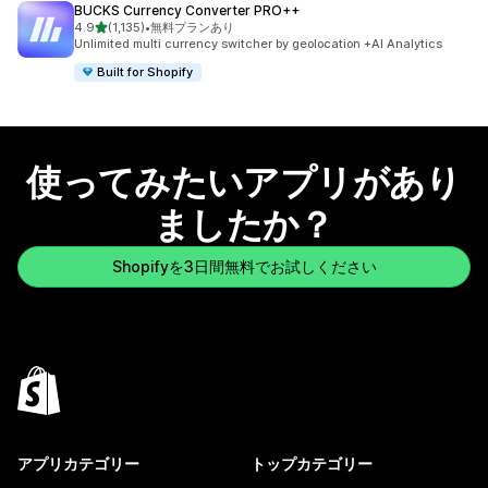
BUCKS Currency Converter PRO++
5つ星中
4.9
(1,135)
•
無料プランあり
合計レビュー数：1135件
Unlimited multi currency switcher by geolocation +AI Analytics
Built for Shopify
使ってみたいアプリがあり
ましたか？
Shopifyを3日間無料でお試しください
アプリカテゴリー
トップカテゴリー