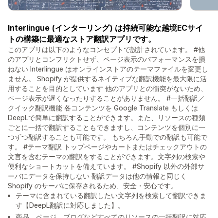
Interlingue (インターリング) は持続可能な越境ECサイ
トの構築に最適なストア翻訳アプリです。
このアプリは以下のようなコンセプトで設計されています。 #他
のアプリとコンフリクトせず、ページ表示のパフォーマンスを損
ねない Interlingue はオンラインストアのテーマファイルを変更し
ません。 Shopify が提供するネイティブな翻訳機能を最大限に活
用することを目的としています 他のアプリとの衝突がないため、
ページ表示が遅くなったりすることがありません。 #一括翻訳／
クイック翻訳機能 各コンテンツを Google Translate もしくは
DeepLで簡単に翻訳することができます。また、リソースの種類
ごとに一括で翻訳することもできますし、コンテンツを個別に一
つずつ翻訳することも可能です。 もちろん手動での翻訳も可能で
す。 #テーマ翻訳 トップページやカートまたはチェックアウトの
文言を含むテーマの翻訳をすることができます。文字列の検索や
便利なショートカットを備えています。 #Shopify 以外の外部サ
ーバにデータを保持しない 翻訳データは他の情報と同じく
Shopify のサーバに保存されるため、安全・安心です。
テーマに含まれている翻訳したい文字列を検索して翻訳できま
す【DeepL翻訳に対応しました】。
商品、ページ、ブログなどすべてのリソースの一括翻訳に対応