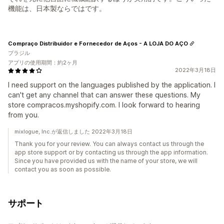
機能は、日本製ならではです。
Compraço Distribuidor e Fornecedor de Aços - A LOJA DO AÇO
ブラジル
アプリの使用期間：約2ヶ月
2022年3月18日
I need support on the languages published by the application. I
can't get any channel that can answer these questions. My
store compracos.myshopify.com. I look forward to hearing
from you.
mixlogue, Inc.が返信しました 2022年3月18日
Thank you for your review. You can always contact us through the
app store support or by contacting us through the app information.
Since you have provided us with the name of your store, we will
contact you as soon as possible.
サポート