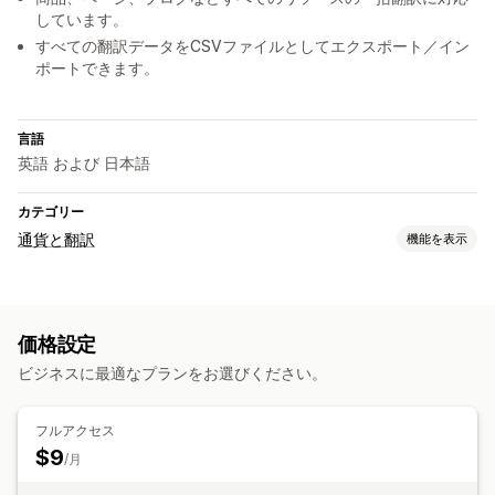
しています。
すべての翻訳データをCSVファイルとしてエクスポート／イン
ポートできます。
言語
英語 および 日本語
カテゴリー
通貨と翻訳
機能を表示
言語翻訳
機械翻訳
翻訳の自動同期
一括翻訳
手動翻訳
価格設定
メタフィールド翻訳
SEO翻訳
ビジネスに最適なプランをお選びください。
フルアクセス
$9
/月