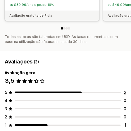
ou $39.99/ano e poupe 16%
ou $49.99/ano
Avaliação gratuita de 7 dia
Avaliação grat
Todas as taxas são faturadas em USD. As taxas recorrentes e com
base na utilização são faturadas a cada 30 dias.
Avaliações
(3)
Avaliação geral
3,5
5
2
4
0
3
0
2
0
1
1