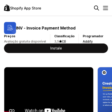
Shopify App Store
INV ‑ Invoice Payment Method
Preços
Classificação
Programador
Avaliação gratuita disponível
3,5
(3)
Addify
Instale