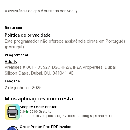
A assistência da app é prestada por Addify.
Recursos
Política de privacidade
Este programador não oferece assistência direta em Português
(portugal).
Programador
Addify
Premises # 001 - 35527, DSO-IFZA, IFZA Properties, Dubai
Silicon Oasis, Dubai, DU, 341041, AE
Lançada
2 de junho de 2025
Mais aplicações como esta
Shopify Order Printer
de 5 estrelas
3,6
(356)
•
Gratuito
356 total de avaliações
Print customized pick lists, invoices, packing slips and more
Order Printer Pro: PDF Invoice