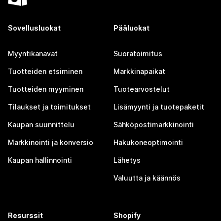
Sovellusluokat
Pääluokat
Myyntikanavat
Suoratoimitus
Tuotteiden etsiminen
Markkinapaikat
Tuotteiden myyminen
Tuotearvostelut
Tilaukset ja toimitukset
Lisämyynti ja tuotepaketit
Kaupan suunnittelu
Sähköpostimarkkinointi
Markkinointi ja konversio
Hakukoneoptimointi
Kaupan hallinnointi
Lähetys
Valuutta ja käännös
Resurssit
Shopify