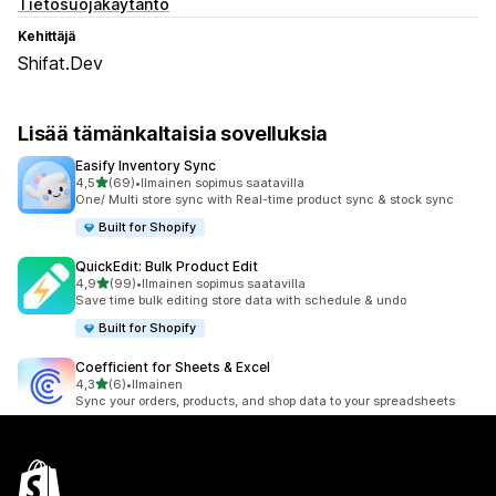
Tietosuojakäytäntö
Kehittäjä
Shifat.Dev
Lisää tämänkaltaisia sovelluksia
Easify Inventory Sync
/ 5 tähteä
4,5
(69)
•
Ilmainen sopimus saatavilla
69 arvostelua yhteensä
One/ Multi store sync with Real-time product sync & stock sync
Built for Shopify
QuickEdit: Bulk Product Edit
/ 5 tähteä
4,9
(99)
•
Ilmainen sopimus saatavilla
99 arvostelua yhteensä
Save time bulk editing store data with schedule & undo
Built for Shopify
Coefficient for Sheets & Excel
/ 5 tähteä
4,3
(6)
•
Ilmainen
6 arvostelua yhteensä
Sync your orders, products, and shop data to your spreadsheets