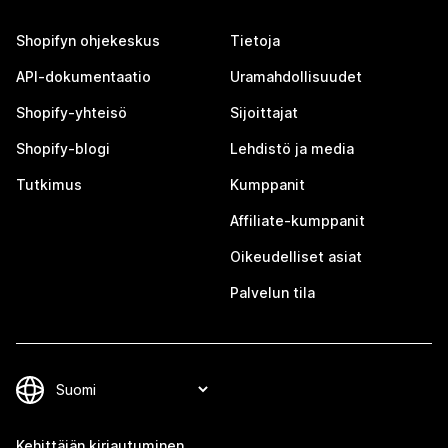
Shopifyn ohjekeskus
Tietoja
API-dokumentaatio
Uramahdollisuudet
Shopify-yhteisö
Sijoittajat
Shopify-blogi
Lehdistö ja media
Tutkimus
Kumppanit
Affiliate-kumppanit
Oikeudelliset asiat
Palvelun tila
Kehittäjän kirjautuminen