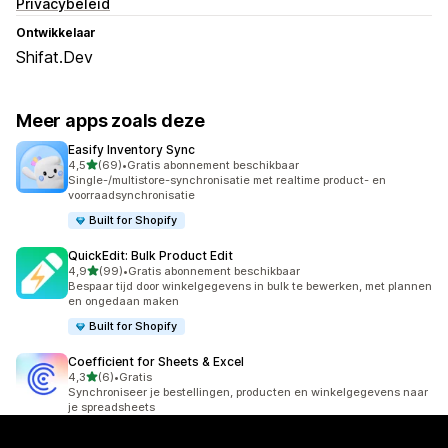
Privacybeleid
Ontwikkelaar
Shifat.Dev
Meer apps zoals deze
Easify Inventory Sync
van 5 sterren
4,5
(69)
•
Gratis abonnement beschikbaar
69 recensies in totaal
Single-/multistore-synchronisatie met realtime product- en
voorraadsynchronisatie
Built for Shopify
QuickEdit: Bulk Product Edit
van 5 sterren
4,9
(99)
•
Gratis abonnement beschikbaar
99 recensies in totaal
Bespaar tijd door winkelgegevens in bulk te bewerken, met plannen
en ongedaan maken
Built for Shopify
Coefficient for Sheets & Excel
van 5 sterren
4,3
(6)
•
Gratis
6 recensies in totaal
Synchroniseer je bestellingen, producten en winkelgegevens naar
je spreadsheets