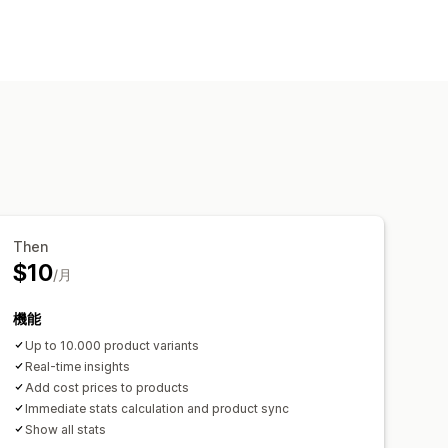
Then
$10
/月
機能
Up to 10.000 product variants
Real-time insights
Add cost prices to products
Immediate stats calculation and product sync
Show all stats