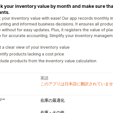
k your inventory value by month and make sure that
ants.
 your inventory value with ease! Our app records monthly in
nting and informed business decisions. It ensures all produc
 without for easy updates. Plus, it registers the value of pla
e for accurate accounting. Simplify your inventory managemen
 a clear view of your inventory value
ntify products lacking a cost price
lude products from the inventory value calculation
英語
このアプリは日本語に翻訳されていませ
リー
在庫の最適化
在庫 - その他