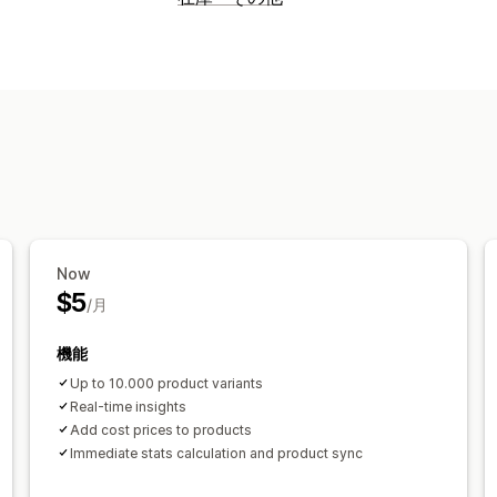
Now
$5
/月
機能
Up to 10.000 product variants
Real-time insights
Add cost prices to products
Immediate stats calculation and product sync