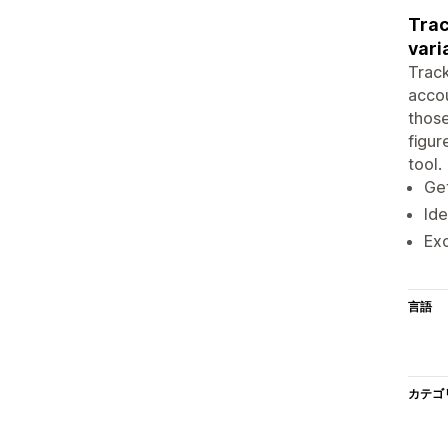
Trac
vari
Track
accou
those
figur
tool.
Get
Ide
Exc
言語
カテゴ