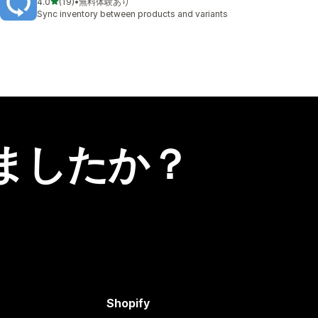
5つ星中
4.0
(19)
•
無料体験あり
合計レビュー数：19件
Sync inventory between products and variants
ましたか？
Shopify