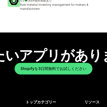
5つ星中
5.0
(49)
•
無料体験あり
合計レビュー数：49件
Raw material inventory management for makers &
manufacturers
たいアプリがあり
Shopifyを3日間無料でお試しください
トップカテゴリー
リソース