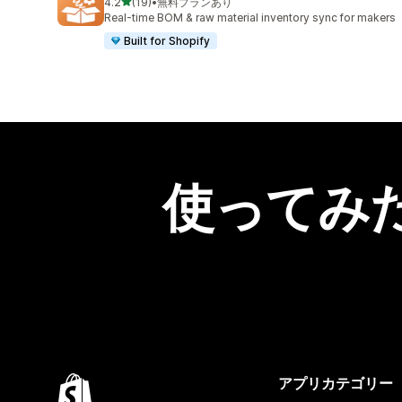
5つ星中
4.2
(19)
•
無料プランあり
合計レビュー数：19件
Real-time BOM & raw material inventory sync for makers
Built for Shopify
使ってみ
アプリカテゴリー