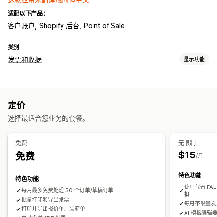
适配以下产品：
客户账户
Shopify 后台
Point of Sale
类别
发票和收据
显示功能
文件类型
发票
贷项凭单
报价
草稿订单
订单确认
海关文件
装箱单
定价
退款
退货
选择最适合您业务的套餐。
自定义
颜色和字体
品牌营销
字段
发票号码
发件人邮箱
税款计算
免费
无限制
模板
Logo
多币种
多语言
$15
免费
/月
文件管理
特色功能
特色功能
批量下载
文件命名
电子邮件自动化
PDF 生成
打印和导出
报告
使用代码 FAL
每月最多免费处理 50 个订单/草稿订单
数据安全性
顺序编号
扣
批量打印和导出发票
每月不限量发
打印并导出报价单、装箱单
AI 模板编辑