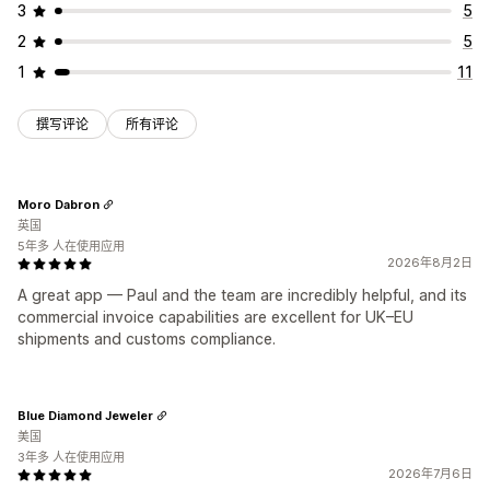
3
5
2
5
1
11
撰写评论
所有评论
Moro Dabron
英国
5年多 人在使用应用
2026年8月2日
A great app — Paul and the team are incredibly helpful, and its
commercial invoice capabilities are excellent for UK–EU
shipments and customs compliance.
Blue Diamond Jeweler
美国
3年多 人在使用应用
2026年7月6日