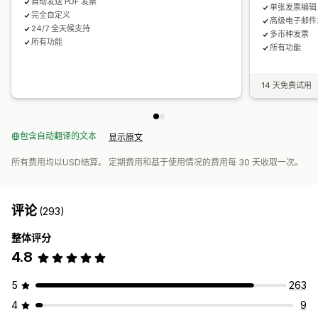
自动发送 PDF 发票
单张发票编辑
完全自定义
高级电子邮件
24/7 全天候支持
多币种发票
所有功能
所有功能
14 天免费试用
包含自动翻译的文本
显示原文
所有费用均以USD结算。 定期费用和基于使用情况的费用每 30 天收取一次。
评论
(293)
整体评分
4.8
5
263
4
9