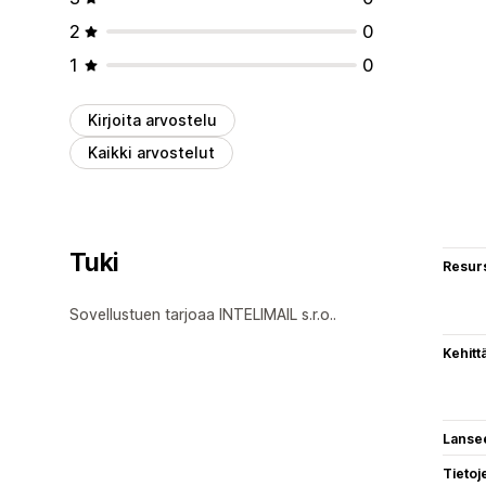
2
0
1
0
Kirjoita arvostelu
Kaikki arvostelut
Tuki
Resurs
Sovellustuen tarjoaa INTELIMAIL s.r.o..
Kehitt
Lanse
Tietoj