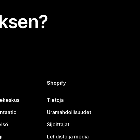
uksen?
Shopify
jekeskus
Tietoja
ntaatio
Uramahdollisuudet
eisö
Sijoittajat
i
Lehdistö ja media