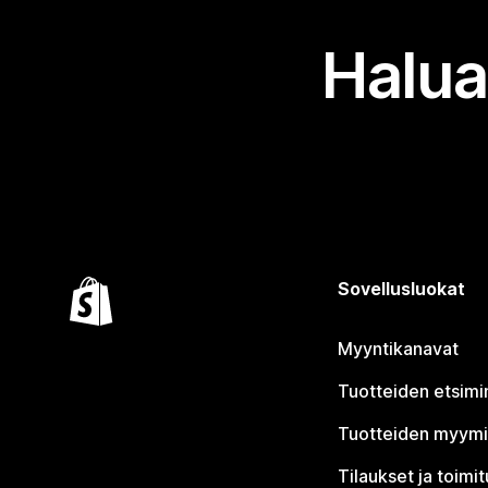
Halua
Sovellusluokat
Myyntikanavat
Tuotteiden etsimi
Tuotteiden myym
Tilaukset ja toimi