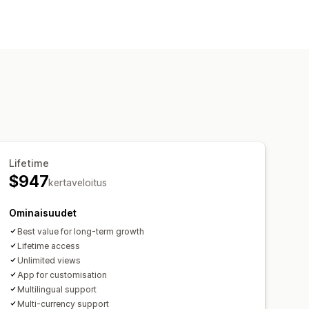
iot
Lifetime
$947
kertaveloitus
Ominaisuudet
Best value for long-term growth
Lifetime access
Unlimited views
App for customisation
Multilingual support
Multi-currency support