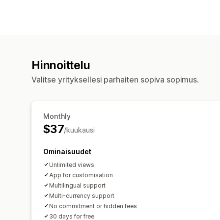
Hinnoittelu
Valitse yrityksellesi parhaiten sopiva sopimus.
Monthly
$37
/kuukausi
Ominaisuudet
Unlimited views
App for customisation
Multilingual support
Multi-currency support
No commitment or hidden fees
30 days for free