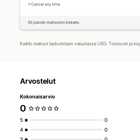
Cancel any time
30 päivän maksuton kokeilu
Kaikki maksut laskutetaan valuutassa USD. Toistuvat ja kä
Arvostelut
Kokonaisarvio
0
5
0
4
0
3
0