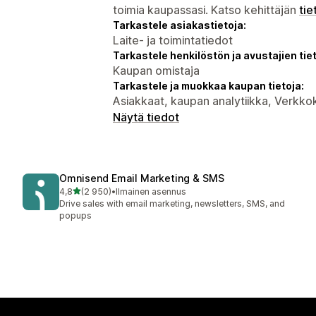
toimia kaupassasi. Katso kehittäjän
tie
Tarkastele asiakastietoja:
Laite- ja toimintatiedot
Tarkastele henkilöstön ja avustajien tiet
Kaupan omistaja
Tarkastele ja muokkaa kaupan tietoja:
Asiakkaat, kaupan analytiikka, Verkk
Näytä tiedot
Omnisend Email Marketing & SMS
/ 5 tähteä
4,8
(2 950)
•
Ilmainen asennus
2950 arvostelua yhteensä
Drive sales with email marketing, newsletters, SMS, and
popups