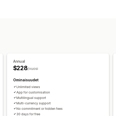
Ponnahdusilmoitustyypit
Myyntiponnahdusikkunat
Ponnahdusikkunoiden ylläpito
Muokkaustyökalu
Käännös
Automaat
Annual
$228
/vuosi
Ominaisuudet
Unlimited views
App for customisation
Multilingual support
Multi-currency support
No commitment or hidden fees
30 days for free