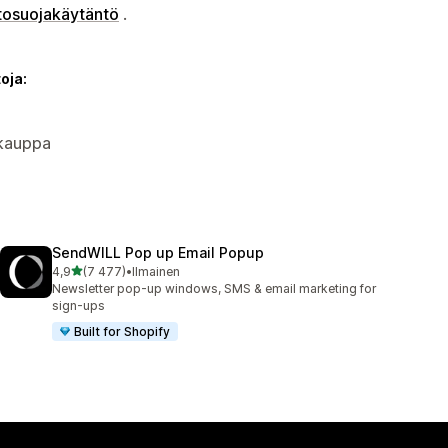
tosuojakäytäntö
.
oja:
okauppa
SendWILL Pop up Email Popup
/ 5 tähteä
4,9
(7 477)
•
Ilmainen
7477 arvostelua yhteensä
Newsletter pop-up windows, SMS & email marketing for
sign-ups
Built for Shopify