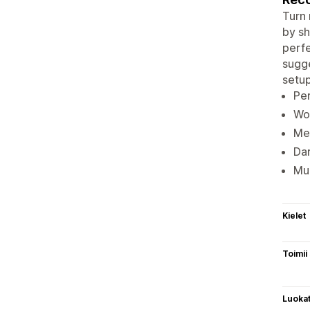
Turn 
by sh
perfe
sugge
setup
Per
Wor
Mea
Da
Mul
Kielet
Toimii
Luoka