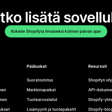
tko lisätä sovell
Kokeile Shopifyta ilmaiseksi kolmen päivän ajan
Pääluokat
Resurssit
Suoratoimitus
Shopifyn oh
nen
Markkinapaikat
API-dokume
inen
Tuotearvostelut
Shopify-yht
tukset
Lisämyynti ja tuotepaketit
Shopify-blog