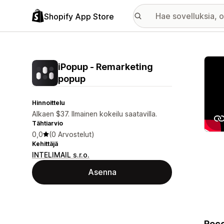
Shopify App Store
Esitt
iPopup ‑ Remarketing
popup
Hinnoittelu
Alkaen $37. Ilmainen kokeilu saatavilla.
Tähtiarvio
0,0
(0 Arvostelut)
Kehittäjä
INTELIMAIL s.r.o.
Asenna
Reco