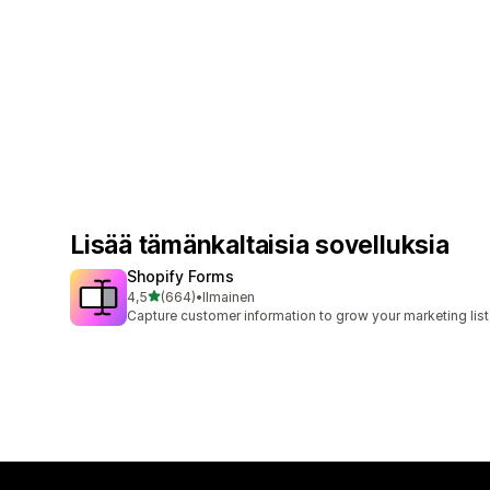
Lisää tämänkaltaisia sovelluksia
Shopify Forms
/ 5 tähteä
4,5
(664)
•
Ilmainen
664 arvostelua yhteensä
Capture customer information to grow your marketing list