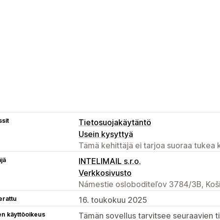
sit
Tietosuojakäytäntö
Usein kysyttyä
Tämä kehittäjä ei tarjoa suoraa tukea k
äjä
INTELIMAIL s.r.o.
Verkkosivusto
Námestie osloboditeľov 3784/3B, Koš
erattu
16. toukokuu 2025
en käyttöoikeus
Tämän sovellus tarvitsee seuraavien ti