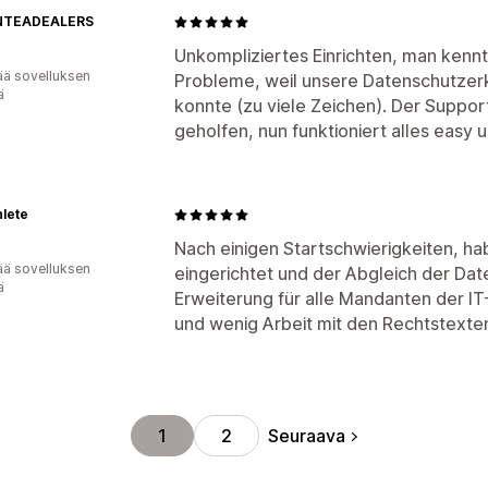
NTEADEALERS
Unkompliziertes Einrichten, man kennt 
ää sovelluksen
Probleme, weil unsere Datenschutzer
ä
konnte (zu viele Zeichen). Der Support
geholfen, nun funktioniert alles easy 
lete
Nach einigen Startschwierigkeiten, ha
ää sovelluksen
eingerichtet und der Abgleich der Dat
ä
Erweiterung für alle Mandanten der IT
und wenig Arbeit mit den Rechtstext
Seuraava
1
2