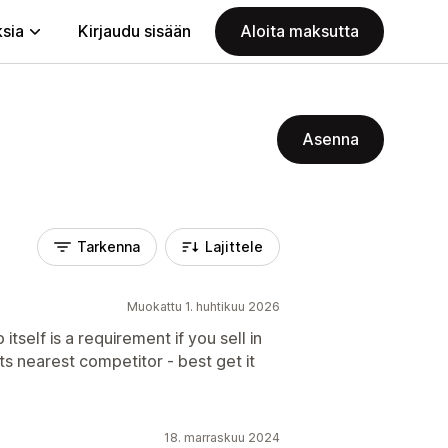
ksia
Kirjaudu sisään
Aloita maksutta
Asenna
Tarkenna
Lajittele
Muokattu 1. huhtikuu 2026
itself is a requirement if you sell in
s nearest competitor - best get it
18. marraskuu 2024