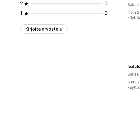
2
0
Saksa
1
0
Noin 2
käyttö
Kirjoita arvostelu
leafcl
Saksa
6 kuuk
käyttö