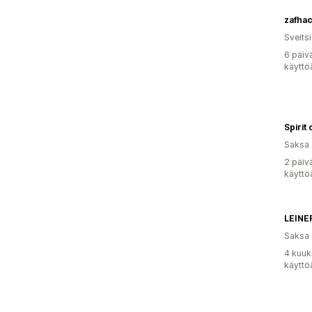
zafha
Sveitsi
6 päiv
käyttö
Spirit
Saksa
2 päiv
käyttö
LEINE
Saksa
4 kuuk
käyttö