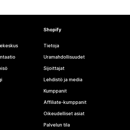
Shopify
jekeskus
Tietoja
ntaatio
Uramahdollisuudet
eisö
Sijoittajat
i
Lehdistö ja media
Kumppanit
Affiliate-kumppanit
Oikeudelliset asiat
Palvelun tila