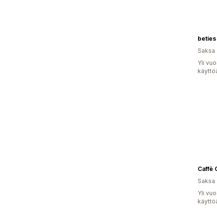
beties
Saksa
Yli vu
käyttö
Caffè 
Saksa
Yli vu
käyttö