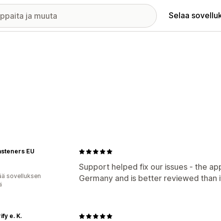
Selaa sovellu
asteners EU
Support helped fix our issues - the app 
ää sovelluksen
Germany and is better reviewed than it
ä
fy e. K.