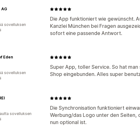
c AG
Die App funktioniert wie gewünscht. Au
ää sovelluksen
Kanzlei München bei Fragen ausgeze
ä
sofort eine passende Antwort.
 of Eden
Super App, toller Service. So hat man 
ää sovelluksen
Shop eingebunden. Alles super benutz
ä
REI
Die Synchronisation funktioniert einwa
autta sovelluksen
Werbung/das Logo unter den Seiten, d
ä
nun optional ist.