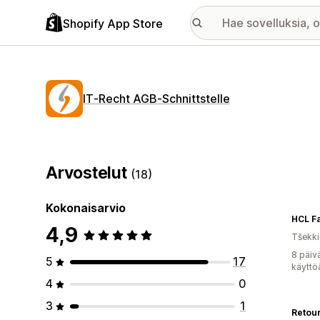
Shopify App Store
IT‑Recht AGB‑Schnittstelle
Arvostelut
(18)
Kokonaisarvio
HCL F
4,9
Tšekki
8 päiv
5
17
käyttö
4
0
3
1
Retouri