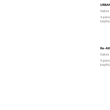
URBA
Saksa
4 päiv
käyttö
Re-Ath
Saksa
5 päiv
käyttö