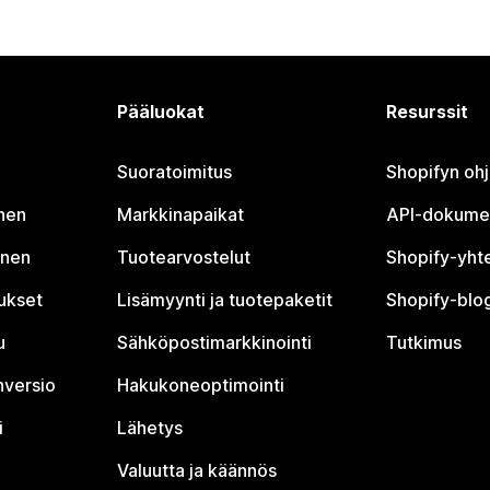
Pääluokat
Resurssit
Suoratoimitus
Shopifyn oh
nen
Markkinapaikat
API-dokume
inen
Tuotearvostelut
Shopify-yht
tukset
Lisämyynti ja tuotepaketit
Shopify-blog
u
Sähköpostimarkkinointi
Tutkimus
nversio
Hakukoneoptimointi
i
Lähetys
Valuutta ja käännös