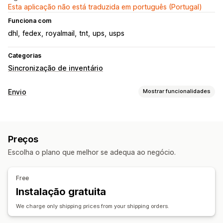
Esta aplicação não está traduzida em português (Portugal)
Funciona com
dhl
fedex
royalmail
tnt
ups
usps
Categorias
Sincronização de inventário
Envio
Mostrar funcionalidades
Etiquetas e embalagens
Criação de etiquetas
Personalização de etiquetas
Preços
Embalagens
Escolha o plano que melhor se adequa ao negócio.
Free
Instalação gratuita
We charge only shipping prices from your shipping orders.