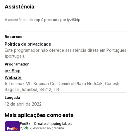
Assistência
A assistência da app é prestada por iyziShip.
Recursos
Política de privacidade
Este programador não oferece assistência direta em Português
(portugal).
Programador
iyziShip
Website
5 Temmuz Mh. Koçman Cd. Demirkol Plaza No:54/E, Güneşli-
Bağcılar, Istanbul, 34212, TR
Lançada
12 de abril de 2022
Mais aplicações como esta
FedEx ‑ Create shipping labels
de 5 estrelas
2,5
(7)
•
Instalação gratuita
7 total de avaliações