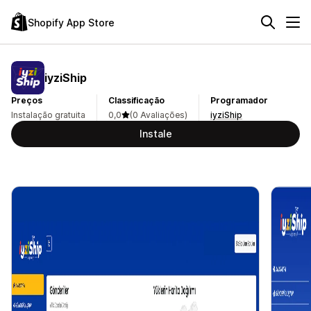
Shopify App Store
iyziShip
Preços
Classificação
Programador
Instalação gratuita
0,0
(0 Avaliações)
iyziShip
Instale