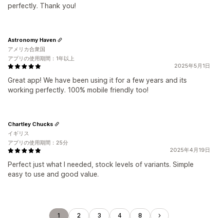
perfectly. Thank you!
Astronomy Haven
アメリカ合衆国
アプリの使用期間：1年以上
2025年5月1日
Great app! We have been using it for a few years and its
working perfectly. 100% mobile friendly too!
Chartley Chucks
イギリス
アプリの使用期間：25分
2025年4月19日
Perfect just what I needed, stock levels of variants. Simple
easy to use and good value.
1
2
3
4
8