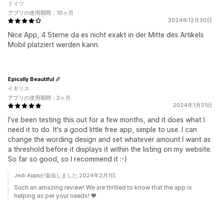
ドイツ
アプリの使用期間：10ヶ月
2024年12月30日
Nice App, 4 Sterne da es nicht exakt in der Mitte des Artikels
Mobil platziert werden kann.
Epically Beautiful
イギリス
アプリの使用期間：2ヶ月
2024年1月31日
I've been testing this out for a few months, and it does what I
need it to do. It's a good little free app, simple to use. I can
change the wording design and set whatever amount I want as
a threshold before it displays it within the listing on my website.
So far so good, so I recommend it :-)
Jedi Appsが返信しました 2024年2月1日
Such an amazing review! We are thrilled to know that the app is
helping as per your needs! 🖤