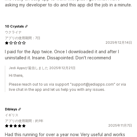
asking my developer to do and this app did the job in a minute.
10 Crystals
ウクライナ
アプリの使用期間：7日
2025年12月14日
I paid for the App twice. Once I downloaded it and after I
uninstalled it. Insane. Dissapointed. Don't recommend
Jedi Appsが返信しました 2025年12月21日
Hi there,
Please reach out to us via support "support@jediapps.com" or via
live chat in the app and let us help you with any issues.
Dibleys
イギリス
アプリの使用期間：約1年
2025年11月7日
Had this running for over a year now. Very useful and works