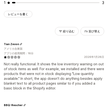
1
3
レビューを書く
絞り込む
並び替え
Tian Zevon
アメリカ合衆国
アプリの使用期間：16分
2026年1月28日
Not really functional. It shows the low inventory warning on out
of stock items as well. For example, we installed and there were
products that were not in stock displaying "Low quantity
available." In short, the app doesn't do anything besides apply
blanket text to all product pages similar to if you added a
basic block in the Shopify editor.
BBQ-Rescher