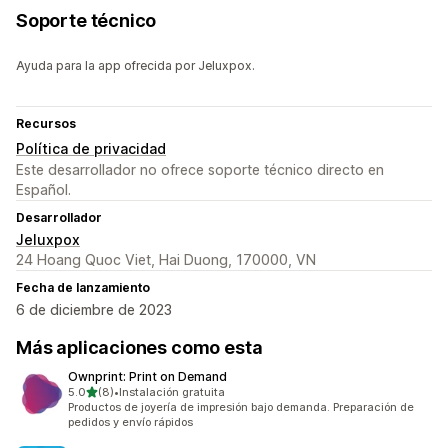
Soporte técnico
Ayuda para la app ofrecida por Jeluxpox.
Recursos
Política de privacidad
Este desarrollador no ofrece soporte técnico directo en
Español.
Desarrollador
Jeluxpox
24 Hoang Quoc Viet, Hai Duong, 170000, VN
Fecha de lanzamiento
6 de diciembre de 2023
Más aplicaciones como esta
Ownprint: Print on Demand
de 5 estrellas
5.0
(8)
•
Instalación gratuita
8 reseñas en total
Productos de joyería de impresión bajo demanda. Preparación de
pedidos y envío rápidos