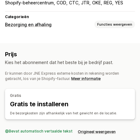
Shopify-beheercentrum
COD
CTC
JTR
OKE
REG
YES
Categorieën
Bezorging en afhaling
Functies weergeven
Bezorgopties
Adresvalidatie
Verzendlabels
Prijs
Afhaalopties
Kies het abonnement dat het beste bij je bedrijf past.
In de winkel
Planning
Er kunnen door JNE Express externe kosten in rekening worden
Tracking in realtime
gebracht, los van je Shopify-factuur.
Meer informatie
E-mailmeldingen
Bestellingen volgen
Gratis
Gratis te installeren
De bezorgkosten zijn afhankelijk van het gewicht en de locatie.
Bevat automatisch vertaalde tekst
Origineel weergeven