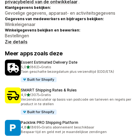
privacybeleid van de ontwikkelaar
.
Klantgegevens bekijken:
Gevoelige gegevens, apparaat- en activiteitsgegevens
Gegevens van medewerkers en bijdragers bekijken:
Winkeleigenaar
Winkelgegevens bekijken en bewerken:
Bestellingen
Zie details
Meer apps zoals deze
Essent Estimated Delivery Date
van 5 sterren
5,0
(862)
•
Gratis
862 recensies in totaal
Toon geschatte bezorgdatum plus verzendtijd (EDD/ETA)
Built for Shopify
SMART Shipping Rates & Rules
van 5 sterren
4,9
(307)
•
Gratis
307 recensies in totaal
Verzendcalculator op basis van postcode om tarieven en regels per
product in te stellen
Built for Shopify
Packlink PRO Shipping Platform
van 5 sterren
4,8
(869)
•
Gratis abonnement beschikbaar
869 recensies in totaal
Bespaar tijd en geld met je maandelijkse zendingen