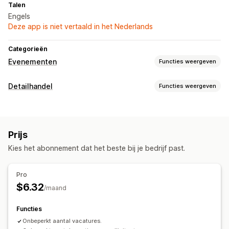
Talen
Engels
Deze app is niet vertaald in het Nederlands
Categorieën
Evenementen
Functies weergeven
Boekingsbeheer
Detailhandel
Functies weergeven
Tijdvakken
Ticketing
Personeelsbeheer
Personeelsbeheer
Aanpassing
Zelfserviceportaal
HR-hulpmiddelen
Payroll
Boekingspagina's
Aangepaste formulieren
Prijs
Kies het abonnement dat het beste bij je bedrijf past.
Pro
$6.32
/maand
Functies
Onbeperkt aantal vacatures.