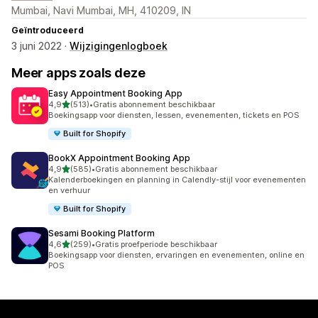
Mumbai, Navi Mumbai, MH, 410209, IN
Geïntroduceerd
3 juni 2022 ·
Wijzigingenlogboek
Meer apps zoals deze
Easy Appointment Booking App
van 5 sterren
4,9
(513)
•
Gratis abonnement beschikbaar
513 recensies in totaal
Boekingsapp voor diensten, lessen, evenementen, tickets en POS
Built for Shopify
BookX Appointment Booking App
van 5 sterren
4,9
(585)
•
Gratis abonnement beschikbaar
585 recensies in totaal
Kalenderboekingen en planning in Calendly-stijl voor evenementen
en verhuur
Built for Shopify
Sesami Booking Platform
van 5 sterren
4,6
(259)
•
Gratis proefperiode beschikbaar
259 recensies in totaal
Boekingsapp voor diensten, ervaringen en evenementen, online en
POS