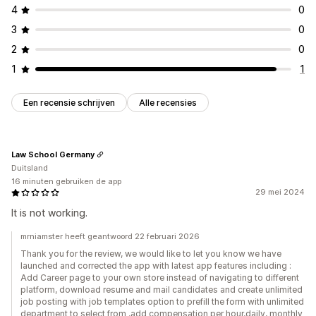
4
0
3
0
2
0
1
1
Een recensie schrijven
Alle recensies
Law School Germany
Duitsland
16 minuten gebruiken de app
29 mei 2024
It is not working.
mrniamster heeft geantwoord 22 februari 2026
Thank you for the review, we would like to let you know we have
launched and corrected the app with latest app features including :
Add Career page to your own store instead of navigating to different
platform, download resume and mail candidates and create unlimited
job posting with job templates option to prefill the form with unlimited
department to select from ,add compensation per hour,daily, monthly