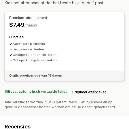
Contentbescherming
Bot-detectie
Kies het abonnement dat het beste bij je bedrijf past.
IP-adres
Land
Pop-upwidget
Auto-redirect
Meldingen en analytics
Handmatige omleiding
Tracking
Premium-abonnement
Bezoekersanalytics
$7.49
/maand
Functies
Bezoekers blokkeren
Bezoekers omleiden
Onbeperkt landen blokkeren
Onbeperkt regels aanmaken
Gratis proefperiode van 15 dagen
Bevat automatisch vertaalde tekst
Origineel weergeven
Alle betalingen worden in USD gefactureerd. Terugkerende en op
gebruik gebaseerde kosten worden om de 30 dagen gefactureerd.
Recensies