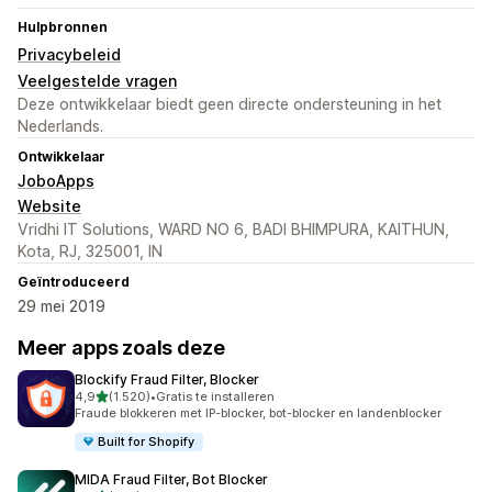
Hulpbronnen
Privacybeleid
Veelgestelde vragen
Deze ontwikkelaar biedt geen directe ondersteuning in het
Nederlands.
Ontwikkelaar
JoboApps
Website
Vridhi IT Solutions, WARD NO 6, BADI BHIMPURA, KAITHUN,
Kota, RJ, 325001, IN
Geïntroduceerd
29 mei 2019
Meer apps zoals deze
Blockify Fraud Filter, Blocker
van 5 sterren
4,9
(1.520)
•
Gratis te installeren
1520 recensies in totaal
Fraude blokkeren met IP-blocker, bot-blocker en landenblocker
Built for Shopify
MIDA Fraud Filter, Bot Blocker