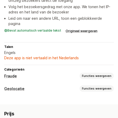
ontzeg bezoekers direct de toegang
Volg het bezoekersgedrag met onze app. We tonen het IP-
adres en het land van de bezoeker
Leid om naar een andere URL, toon een geblokkeerde
pagina
Bevat automatisch vertaalde tekst
Origineel weergeven
Talen
Engels
Deze app is niet vertaald in het Nederlands
Categorieën
Fraude
Functies weergeven
Fraudetypen
Geolocatie
Functies weergeven
Bots
Nepaccounts
Phishing
Blokkering
Preventietools
Landen
Staten
Bots
IP-adressen
Proxy's
Blocklists
Omleidingen op basis van geolocatie
Prijs
Omleidingen