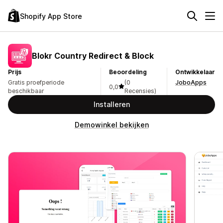
Shopify App Store
Blokr Country Redirect & Block
Prijs
Beoordeling
Ontwikkelaar
Gratis proefperiode
(0
JoboApps
0,0
beschikbaar
Recensies)
Installeren
Demowinkel bekijken