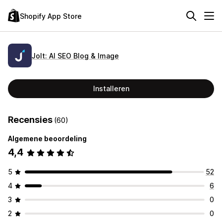
Shopify App Store
Jolt: AI SEO Blog & Image
Installeren
Recensies
(60)
Algemene beoordeling
4,4
5
52
4
6
3
0
2
0