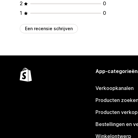
2
0
1
0
Een recensie schrijven
App-categorieën
Verkoopkanalen
Producten zoeke
Producten verko
Bestellingen en v
Winkelontwerp