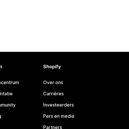
n
Shopify
pcentrum
Over ons
ntatie
Carrières
mmunity
Investeerders
g
Pers en media
Partners