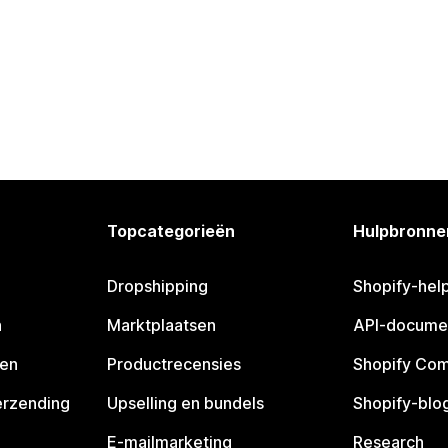
Topcategorieën
Hulpbronne
Dropshipping
Shopify-hel
n
Marktplaatsen
API-docume
pen
Productrecensies
Shopify Co
erzending
Upselling en bundels
Shopify-blo
E-mailmarketing
Research