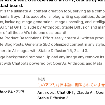
dashboard.
t is the ultimate AI content creation tool, serving as a com
ants. Beyond its exceptional blog writing capabilities, Jotb
ts, including image generation, image upscaling, and intellig
I Chat GPT, Claude by Anthropic, Stable Diffusion and man
 of all these AI's into one dashboard!
te Product Descriptions. Effortlessly create AI written produ
te Blog Posts. Generate SEO optimized content in any style.
erate AI images with Stable Diffusion 1.5, 2 and 3.
age background remover. Upload any image any remove its 
at with Chatbots powered by: OpenAi, Anthropic and Mata
英語
このアプリは日本語に翻訳されていませ
象システム・アプリ
Anthropic
Chat GPT
Claude AI
Open
Stable Diffusion 3