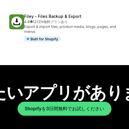
Filey ‑ Files Backup & Export
5つ星中
4.8
(212)
•
無料プランあり
合計レビュー数：212件
Export & import files, product media, blogs, pages, and
menus
Built for Shopify
たいアプリがあり
Shopifyを3日間無料でお試しください