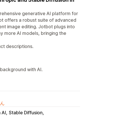
prehensive generative AI platform for
ot offers a robust suite of advanced
ent image editing. Jotbot plugs into
y more AI models, bringing the
ct descriptions.
background with AI.
ん
 AI
Stable Diffusion