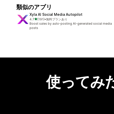
類似のアプリ
Xyla AI Social Media Autopilot
5つ星中
4.7
(191)
•
無料プランあり
合計レビュー数：191件
Boost sales by auto-posting AI-generated social media
posts
使ってみ