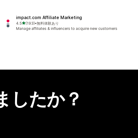
impact.com Affiliate Marketing
5つ星中
4.5
(193)
•
無料体験あり
合計レビュー数：193件
Manage affiliates & influencers to acquire new customers
ましたか？