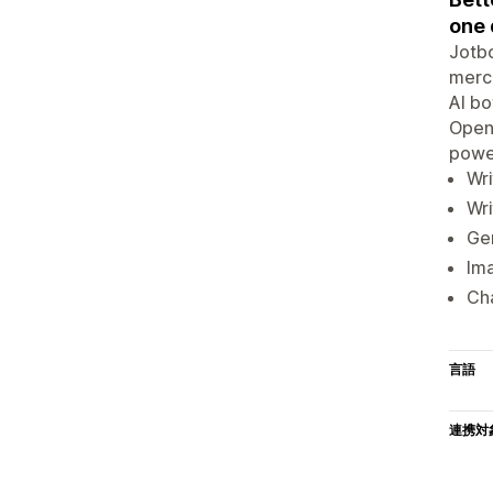
one 
Jotbo
merch
AI bo
OpenA
power
Wri
Wri
Gen
Im
Ch
言語
連携対