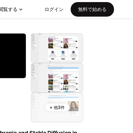
閲覧する
ログイン
無料で始める
+ 他3件
hropic and Stable Diffusion in