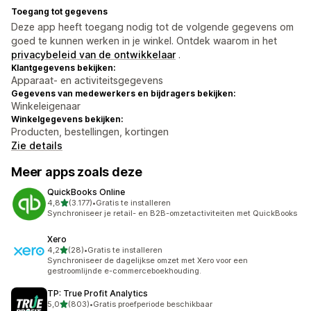
Toegang tot gegevens
Deze app heeft toegang nodig tot de volgende gegevens om
goed te kunnen werken in je winkel. Ontdek waarom in het
privacybeleid van de ontwikkelaar
.
Klantgegevens bekijken:
Apparaat- en activiteitsgegevens
Gegevens van medewerkers en bijdragers bekijken:
Winkeleigenaar
Winkelgegevens bekijken:
Producten, bestellingen, kortingen
Zie details
Meer apps zoals deze
QuickBooks Online
van 5 sterren
4,8
(3.177)
•
Gratis te installeren
3177 recensies in totaal
Synchroniseer je retail- en B2B-omzetactiviteiten met QuickBooks
Xero
van 5 sterren
4,2
(28)
•
Gratis te installeren
28 recensies in totaal
Synchroniseer de dagelijkse omzet met Xero voor een
gestroomlijnde e-commerceboekhouding.
TP: True Profit Analytics
van 5 sterren
5,0
(803)
•
Gratis proefperiode beschikbaar
803 recensies in totaal