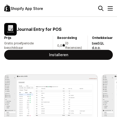
Shopify App Store
Journal Entry for POS
Prijs
Beoordeling
Ontwikkelaar
Gratis proefperiode
(0
beeSQL
0,0
beschikbaar
Recensies)
d.o.o.
Installeren