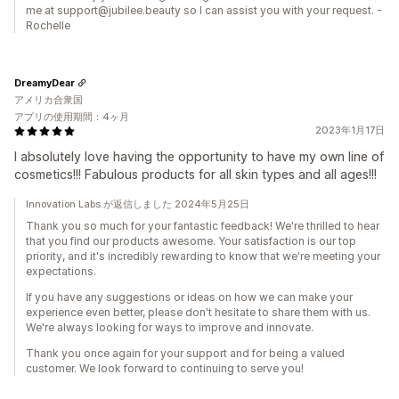
me at support@jubilee.beauty so I can assist you with your request. -
Rochelle
DreamyDear
アメリカ合衆国
アプリの使用期間：4ヶ月
2023年1月17日
I absolutely love having the opportunity to have my own line of
cosmetics!!! Fabulous products for all skin types and all ages!!!
Innovation Labs.が返信しました 2024年5月25日
Thank you so much for your fantastic feedback! We're thrilled to hear
that you find our products awesome. Your satisfaction is our top
priority, and it's incredibly rewarding to know that we're meeting your
expectations.
If you have any suggestions or ideas on how we can make your
experience even better, please don't hesitate to share them with us.
We're always looking for ways to improve and innovate.
Thank you once again for your support and for being a valued
customer. We look forward to continuing to serve you!