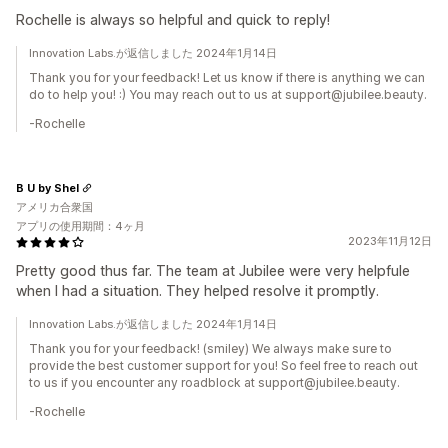
Rochelle is always so helpful and quick to reply!
Innovation Labs.が返信しました 2024年1月14日
Thank you for your feedback! Let us know if there is anything we can
do to help you! :) You may reach out to us at support@jubilee.beauty.
-Rochelle
B U by Shel
アメリカ合衆国
アプリの使用期間：4ヶ月
2023年11月12日
Pretty good thus far. The team at Jubilee were very helpfule
when I had a situation. They helped resolve it promptly.
Innovation Labs.が返信しました 2024年1月14日
Thank you for your feedback! (smiley) We always make sure to
provide the best customer support for you! So feel free to reach out
to us if you encounter any roadblock at support@jubilee.beauty.
-Rochelle