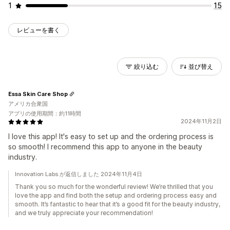
1
15
レビューを書く
絞り込む
並び替え
Essa Skin Care Shop
アメリカ合衆国
アプリの使用期間：約11時間
2024年11月2日
I love this app! It's easy to set up and the ordering process is
so smooth! I recommend this app to anyone in the beauty
industry.
Innovation Labs.が返信しました 2024年11月4日
Thank you so much for the wonderful review! We’re thrilled that you
love the app and find both the setup and ordering process easy and
smooth. It’s fantastic to hear that it’s a good fit for the beauty industry,
and we truly appreciate your recommendation!