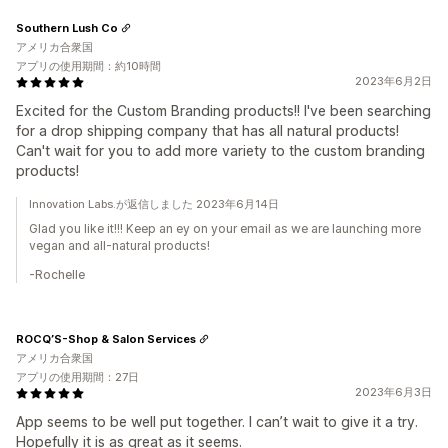
Southern Lush Co
アメリカ合衆国
アプリの使用期間：約10時間
2023年6月2日
Excited for the Custom Branding products!! I've been searching
for a drop shipping company that has all natural products!
Can't wait for you to add more variety to the custom branding
products!
Innovation Labs.が返信しました 2023年6月14日
Glad you like it!!! Keep an ey on your email as we are launching more
vegan and all-natural products!
-Rochelle
ROCQ’S-Shop & Salon Services
アメリカ合衆国
アプリの使用期間：27日
2023年6月3日
App seems to be well put together. I can’t wait to give it a try.
Hopefully it is as great as it seems.