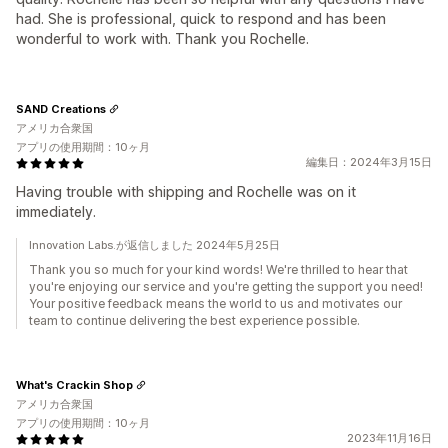
had. She is professional, quick to respond and has been
wonderful to work with. Thank you Rochelle.
SAND Creations
アメリカ合衆国
アプリの使用期間：10ヶ月
編集日：2024年3月15日
Having trouble with shipping and Rochelle was on it
immediately.
Innovation Labs.が返信しました 2024年5月25日
Thank you so much for your kind words! We're thrilled to hear that
you're enjoying our service and you're getting the support you need!
Your positive feedback means the world to us and motivates our
team to continue delivering the best experience possible.
What's Crackin Shop
アメリカ合衆国
アプリの使用期間：10ヶ月
2023年11月16日