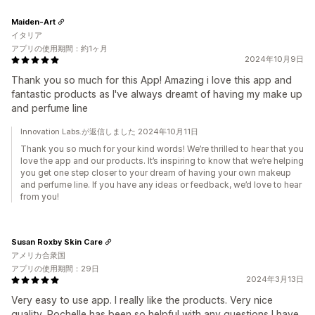
Maiden-Art
イタリア
アプリの使用期間：約1ヶ月
2024年10月9日
Thank you so much for this App! Amazing i love this app and
fantastic products as I've always dreamt of having my make up
and perfume line
Innovation Labs.が返信しました 2024年10月11日
Thank you so much for your kind words! We’re thrilled to hear that you
love the app and our products. It’s inspiring to know that we’re helping
you get one step closer to your dream of having your own makeup
and perfume line. If you have any ideas or feedback, we’d love to hear
from you!
Susan Roxby Skin Care
アメリカ合衆国
アプリの使用期間：29日
2024年3月13日
Very easy to use app. I really like the products. Very nice
quality. Rochelle has been so helpful with any questions I have