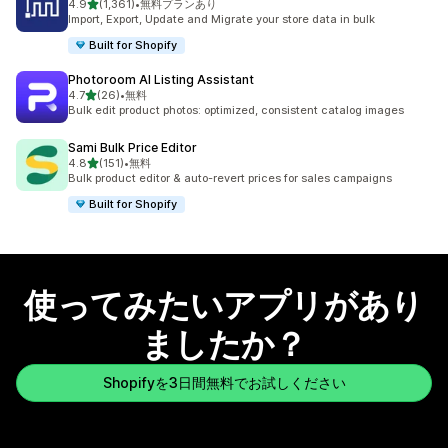
5つ星中
4.9
(1,361)
•
無料プランあり
合計レビュー数：1361件
Import, Export, Update and Migrate your store data in bulk
Built for Shopify
Photoroom AI Listing Assistant
5つ星中
4.7
(26)
•
無料
合計レビュー数：26件
Bulk edit product photos: optimized, consistent catalog images
Sami Bulk Price Editor
5つ星中
4.8
(151)
•
無料
合計レビュー数：151件
Bulk product editor & auto-revert prices for sales campaigns
Built for Shopify
使ってみたいアプリがあり
ましたか？
Shopifyを3日間無料でお試しください