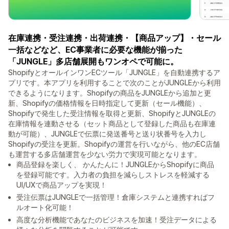
在庫連携・受注連携・出荷連携・【商品アップ】・セール
一括などなど、EC事業者に必要な機能が揃った
「JUNGLE」多店舗展開もワンオペで可能に。
ShopifyとオールインワンECツール「JUNGLE」を自動連携するア
プリです。本アプリを利用することで次のことがJUNGLEから利用
できるようになります。Shopifyの商品をJUNGLEから追加と更
新、Shopifyの価格情報を日時指定して更新（セール機能）、
Shopifyで発生した受注情報を取得と更新、ShopifyとJUNGLEの
在庫情報を連動させる（セット商品として登録した商品も在庫連
動が可能）、JUNGLEで伝票に発送番号と送り状番号を入力し
Shopifyの受注を更新。Shopifyの運営を行いながら、他のEC店舗
も運営する多店舗運営を少ない労力で実現可能となります。
商品登録を楽しく、 かんたんに！JUNGLEからShopifyに商品
を登録可能です。入力者の負担を減らしストレスを軽減する
UI/UXで商品アップを実現！
受注伝票はJUNGLEで一括管理！倉庫システムと連携すればフ
ルオート化可能！
高度な分析機能であなたのビジネスを加速！受注データによる