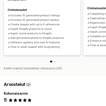
Tuonti ja vienti
Ominaisuude
Ominaisuudet
Hakukoneoptimointi
Compelling li
Includes 10 generated product listings
Automaattinen optimointi
Captivating 
Includes 10 generated product photos
Regenerate 
Create images with up to 6 references
Export Shopi
Export Shopify products to Junior
Import Junio
Import Junior products to Shopify
Complete an
Add generated photos to Shopify products
Enhance exis
Software updates and new AI features
Chat or emai
Chat or email support with engineering
Kaikki maksut laskutetaan valuutassa USD.
Arvostelut
(2)
Kokonaisarvio
5