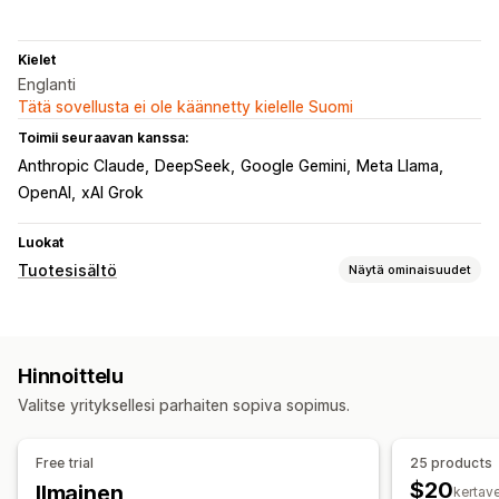
Kielet
Englanti
Tätä sovellusta ei ole käännetty kielelle Suomi
Toimii seuraavan kanssa:
Anthropic Claude
DeepSeek
Google Gemini
Meta Llama
OpenAI
xAI Grok
Luokat
Tuotesisältö
Näytä ominaisuudet
Sisältötyypit
Kuvaukset
Otsikot
SEO-kuvaukset
SEO-otsikot
Hinnoittelu
Vaihtoehtoinen teksti
Kuvat
Tunnisteet
Versiot
Valitse yrityksellesi parhaiten sopiva sopimus.
Usein kysyttyä
Strukturoitu tieto
Sisällöntuotanto
Free trial
25 products
Tekoälygenerointi
Kuvan muokkaus
Kuvan pakkaus
$20
Ilmainen
kertave