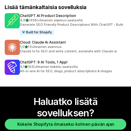
Lisää tämänkaltaisia sovelluksia
ChatGPT AI Product Description
/ 5 tähteä
4,9
(458)
•
Ilmainen sopimus saatavilla
458 arvostelua yhteensä
Generate SEO Friendly Product Descriptions With ChatGPT - Bulk
Built for Shopify
Cloud: Claude Ai Assistant
/ 5 tähteä
1,0
(1)
•
Ilmainen asennus
1 arvostelua yhteensä
Claude to fix SEO and write content, automate with Claude ai
ChatGPT: 9 AI Tools, 1 App!
/ 5 tähteä
4,1
(63)
•
Ilmainen kokeilu saatavilla
63 arvostelua yhteensä
All-in-one AI for SEO, blogs, product descriptions & Images
Haluatko lisätä
sovelluksen?
Kokeile Shopifyta ilmaiseksi kolmen päivän ajan