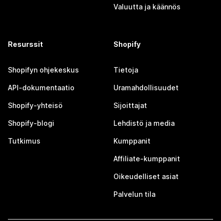
Valuutta ja käännös
Resurssit
Shopify
Shopifyn ohjekeskus
Tietoja
API-dokumentaatio
Uramahdollisuudet
Shopify-yhteisö
Sijoittajat
Shopify-blogi
Lehdistö ja media
Tutkimus
Kumppanit
Affiliate-kumppanit
Oikeudelliset asiat
Palvelun tila