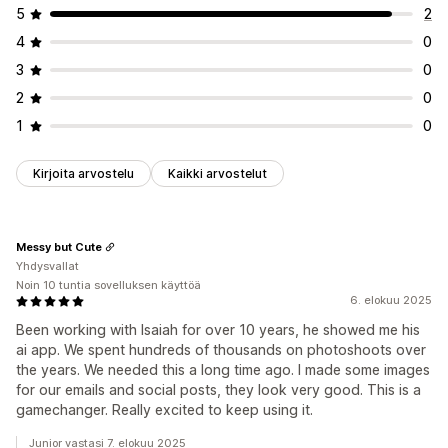
5
2
4
0
3
0
2
0
1
0
Kirjoita arvostelu
Kaikki arvostelut
Messy but Cute
Yhdysvallat
Noin 10 tuntia sovelluksen käyttöä
6. elokuu 2025
Been working with Isaiah for over 10 years, he showed me his
ai app. We spent hundreds of thousands on photoshoots over
the years. We needed this a long time ago. I made some images
for our emails and social posts, they look very good. This is a
gamechanger. Really excited to keep using it.
Junior vastasi 7. elokuu 2025