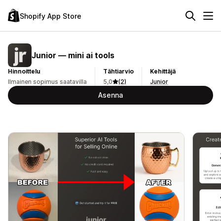
Shopify App Store
Junior — mini ai tools
Hinnoittelu
Tähtiarvio
Kehittäjä
Ilmainen sopimus saatavilla
5,0
(2)
Junior
Asenna