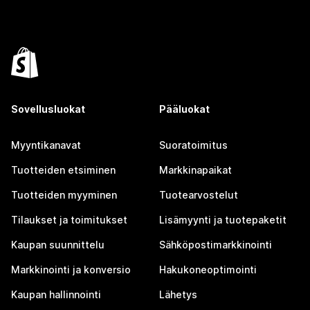
Sovellusluokat
Pääluokat
Myyntikanavat
Suoratoimitus
Tuotteiden etsiminen
Markkinapaikat
Tuotteiden myyminen
Tuotearvostelut
Tilaukset ja toimitukset
Lisämyynti ja tuotepaketit
Kaupan suunnittelu
Sähköpostimarkkinointi
Markkinointi ja konversio
Hakukoneoptimointi
Kaupan hallinnointi
Lähetys