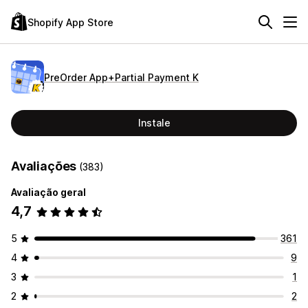
Shopify App Store
PreOrder App+Partial Payment K
Instale
Avaliações
(383)
Avaliação geral
4,7
5
361
4
9
3
1
2
2