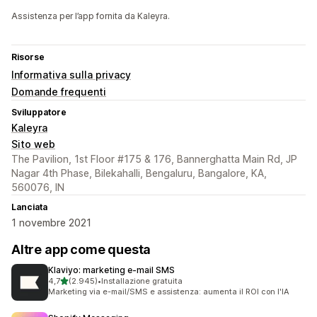
Assistenza per l’app fornita da Kaleyra.
Risorse
Informativa sulla privacy
Domande frequenti
Sviluppatore
Kaleyra
Sito web
The Pavilion, 1st Floor #175 & 176, Bannerghatta Main Rd, JP
Nagar 4th Phase, Bilekahalli, Bengaluru, Bangalore, KA,
560076, IN
Lanciata
1 novembre 2021
Altre app come questa
Klaviyo: marketing e‑mail SMS
stelle su 5
4,7
(2.945)
•
Installazione gratuita
2945 recensioni totali
Marketing via e-mail/SMS e assistenza: aumenta il ROI con l'IA