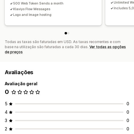
Unlimited W
500 Web Token Sends a month
Ativação
Limpeza da lista
Segmentos
Includes 5,
Klaviyo Flow Messages
Rastreio de conversões
Rastreio do envolvimento
Logo and Image hosting
Todas as taxas são faturadas em USD. As taxas recorrentes e com
base na utilização são faturadas a cada 30 dias.
Ver todas as opções
de preços
Avaliações
Avaliação geral
0
5
0
4
0
3
0
2
0