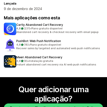
Lançada
9 de dezembro de 2024
Mais aplicações como esta
Cartly Abandoned Cart Recovery
de 5 estrelas
4,8
(231)
•
Plano gratuito disponível
231 total de avaliações
Abandoned cart recovery & checkout recovery with email popup
PushBot: Web Push Notification
de 5 estrelas
4,6
(18)
•
Plano gratuito disponível
18 total de avaliações
Recover sales by targeted and automated web push notifications
Meeri Abandoned Cart Recovery
de 5 estrelas
4,6
(9)
•
Instalação gratuita
9 total de avaliações
Instant abandoned cart recovery via AI web push notifications
Quer adicionar uma
aplicação?