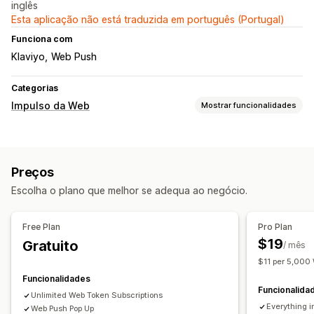
inglês
Esta aplicação não está traduzida em português (Portugal)
Funciona com
Klaviyo
Web Push
Categorias
Impulso da Web
Mostrar funcionalidades
Tipos de notificação
Recuperação de carrinho
De volta ao stock
Preços
Eventos personalizados
Vendas relâmpago
Escolha o plano que melhor se adequa ao negócio.
Prémios de fidelidade
Atualizações de encomendas
Alertas de preços
Anúncios de produtos
Promoções
Free Plan
Pro Plan
Lembretes
Pedidos de avaliação
$19
Gratuito
/ mês
Mensagens de boas-vindas
Redirecionamento
$11 per 5,000
Gestão de subscritores
Funcionalidades
Funcionalida
Notificações automáticas
Importar e exportar
Unlimited Web Token Subscriptions
Everything i
Gerir preferências
Web Push Pop Up
Geolocalização
Lista de subscritores