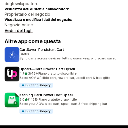
degli sviluppatori.
Visualizza dati di staff e collaboratori:
Proprietario del negozio
Visualizza e modifica i dati del negozio:
Negozio online
Vedi i dettagli
Altre app come questa
CartSaver: Persistent Cart
Gratis
Sync carts across devices, letting users keep or discard saved
Upcart—Cart Drawer Cart Upsell
stelle su 5
4,7
(848)
•
Piano gratuito disponibile
848 recensioni totali
Boost AOV w/ slide cart, reward bar, upsell cart & free gifts
Built for Shopify
Kaching CartDrawer Cart Upsell
stelle su 5
5,0
(1.131)
•
Piano gratuito disponibile
1131 recensioni totali
Boost your AOV: slide cart, upsell cart & free shipping bar
Built for Shopify