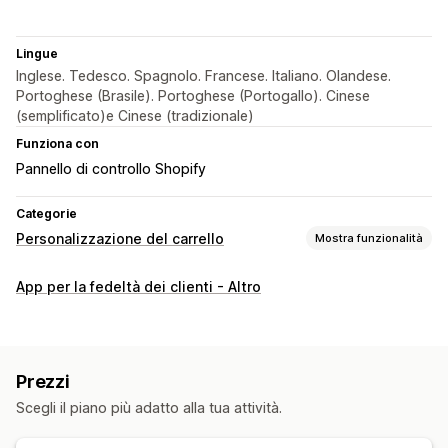
Lingue
Inglese. Tedesco. Spagnolo. Francese. Italiano. Olandese.
Portoghese (Brasile). Portoghese (Portogallo). Cinese
(semplificato)e Cinese (tradizionale)
Funziona con
Pannello di controllo Shopify
Categorie
Personalizzazione del carrello
Mostra funzionalità
Visualizzazione del carrello
App per la fedeltà dei clienti - Altro
Annunci
Stili personalizzati
Upselling
Prodotti consigliati
Prezzi
Scegli il piano più adatto alla tua attività.
Personalizzazione del check-out
Condivisione del carrello