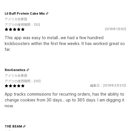
Lil Buff Protein Cake Mix
アメリカ合衆国
アプリの使用期間：12日
2019年1月9日
This app was easy to install...we had a few hundred
kickboosters within the first few weeks. It has worked great so
far.
RevGenetics
アメリカ合衆国
アプリの使用期間：23日
編集日：2019年3月21日
App tracks commissions for recurring orders, has the ability to
change cookies from 30 days... up to 365 days. I am digging it
now.
THE BEAM