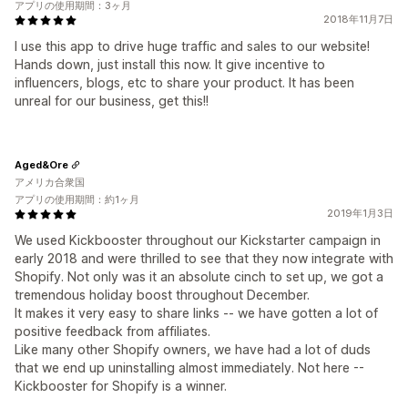
アプリの使用期間：3ヶ月
2018年11月7日
I use this app to drive huge traffic and sales to our website!
Hands down, just install this now. It give incentive to
influencers, blogs, etc to share your product. It has been
unreal for our business, get this!!
Aged&Ore
アメリカ合衆国
アプリの使用期間：約1ヶ月
2019年1月3日
We used Kickbooster throughout our Kickstarter campaign in
early 2018 and were thrilled to see that they now integrate with
Shopify. Not only was it an absolute cinch to set up, we got a
tremendous holiday boost throughout December.
It makes it very easy to share links -- we have gotten a lot of
positive feedback from affiliates.
Like many other Shopify owners, we have had a lot of duds
that we end up uninstalling almost immediately. Not here --
Kickbooster for Shopify is a winner.