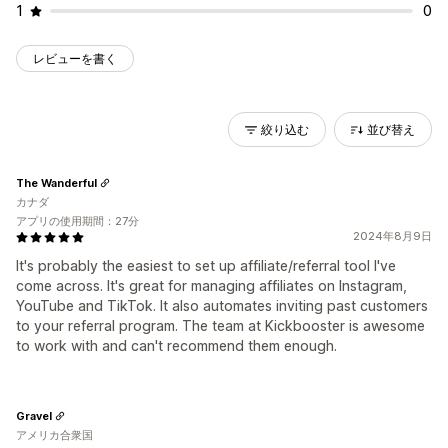
1
0
レビューを書く
絞り込む
並び替え
The Wanderful
カナダ
アプリの使用期間：27分
2024年8月9日
It's probably the easiest to set up affiliate/referral tool I've
come across. It's great for managing affiliates on Instagram,
YouTube and TikTok. It also automates inviting past customers
to your referral program. The team at Kickbooster is awesome
to work with and can't recommend them enough.
Gravel
アメリカ合衆国