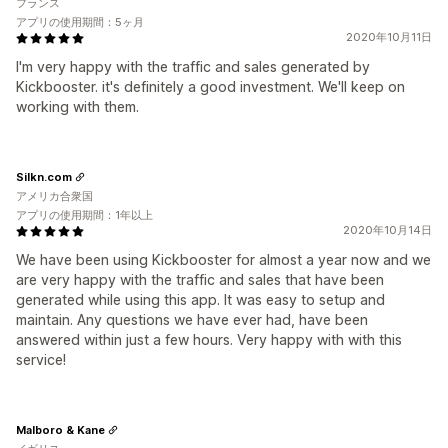
フランス
アプリの使用期間：5ヶ月
2020年10月11日
I'm very happy with the traffic and sales generated by
Kickbooster. it's definitely a good investment. We'll keep on
working with them.
Silkn.com
アメリカ合衆国
アプリの使用期間：1年以上
2020年10月14日
We have been using Kickbooster for almost a year now and we
are very happy with the traffic and sales that have been
generated while using this app. It was easy to setup and
maintain. Any questions we have ever had, have been
answered within just a few hours. Very happy with with this
service!
Malboro & Kane