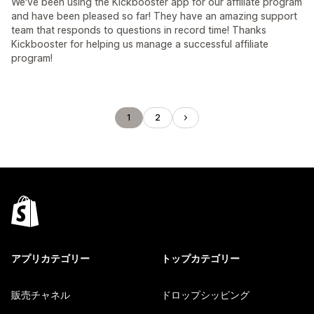
We've been using the Kickbooster app for our affiliate program
and have been pleased so far! They have an amazing support
team that responds to questions in record time! Thanks
Kickbooster for helping us manage a successful affiliate
program!
1
2
アプリカテゴリー
トップカテゴリー
販売チャネル
ドロップシッピング