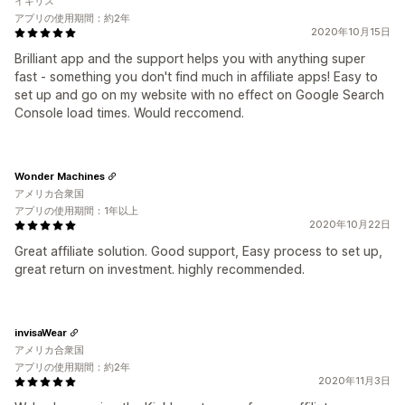
イギリス
アプリの使用期間：約2年
2020年10月15日
Brilliant app and the support helps you with anything super
fast - something you don't find much in affiliate apps! Easy to
set up and go on my website with no effect on Google Search
Console load times. Would reccomend.
Wonder Machines
アメリカ合衆国
アプリの使用期間：1年以上
2020年10月22日
Great affiliate solution. Good support, Easy process to set up,
great return on investment. highly recommended.
invisaWear
アメリカ合衆国
アプリの使用期間：約2年
2020年11月3日