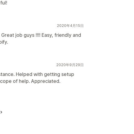
ful!
2020年4月15日
 Great job guys !!!! Easy, friendly and
ify.
2020年9月29日
stance. Helped with getting setup
scope of help. Appreciated.