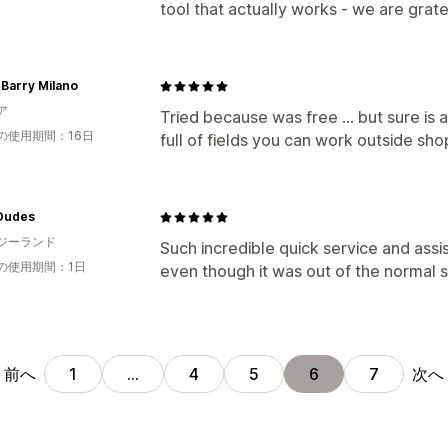
tool that actually works - we are grate
Barry Milano
ア
Tried because was free ... but sure is a
の使用期間：16日
full of fields you can work outside shop
 Dudes
ジーランド
Such incredible quick service and assi
の使用期間：1日
even though it was out of the normal 
前へ
次へ
1
…
4
5
6
7