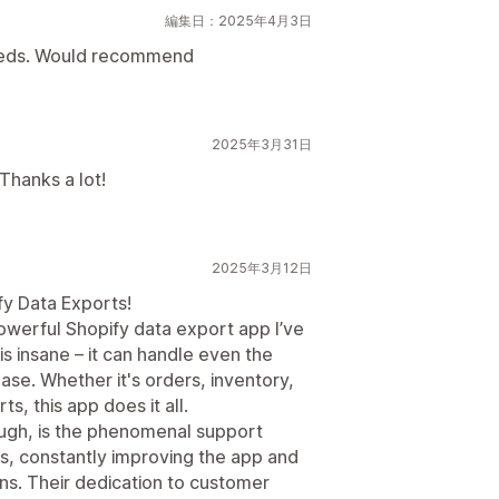
編集日：2025年4月3日
needs. Would recommend
2025年3月31日
Thanks a lot!
2025年3月12日
y Data Exports!
werful Shopify data export app I’ve
is insane – it can handle even the
se. Whether it's orders, inventory,
ts, this app does it all.
ugh, is the phenomenal support
s, constantly improving the app and
ns. Their dedication to customer