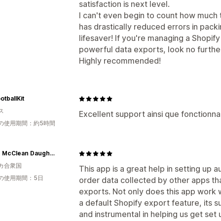
satisfaction is next level.
I can't even begin to count how much t
has drastically reduced errors in pack
lifesaver! If you're managing a Shopify
powerful data exports, look no furth
Highly recommended!
otballKit
ス
Excellent support ainsi que fonctionna
の使用期間：約5時間
Allison McClean Daughtry dba Ephemera Events Co
カ合衆国
This app is a great help in setting up
の使用期間：5日
order data collected by other apps th
exports. Not only does this app work 
a default Shopify export feature, its 
and instrumental in helping us get set 