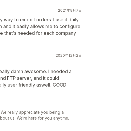
2021年9月7日
y way to export orders. I use it daily
m and it easily allows me to configure
file that's needed for each company
2020年12月2日
 is really damn awesome. I needed a
nd FTP server, and it could
ally user friendly aswell. GOOD
 We really appreciate you being a
bout us. We’re here for you anytime.