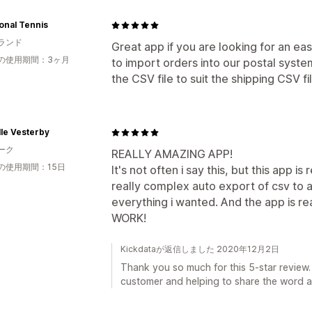
onal Tennis
ランド
Great app if you are looking for an eas
の使用期間：3ヶ月
to import orders into our postal syste
the CSV file to suit the shipping CSV 
le Vesterby
ーク
REALLY AMAZING APP!
の使用期間：15日
It's not often i say this, but this app
really complex auto export of csv to a
everything i wanted. And the app is re
WORK!
Kickdataが返信しました 2020年12月2日
Thank you so much for this 5-star review.
customer and helping to share the word a