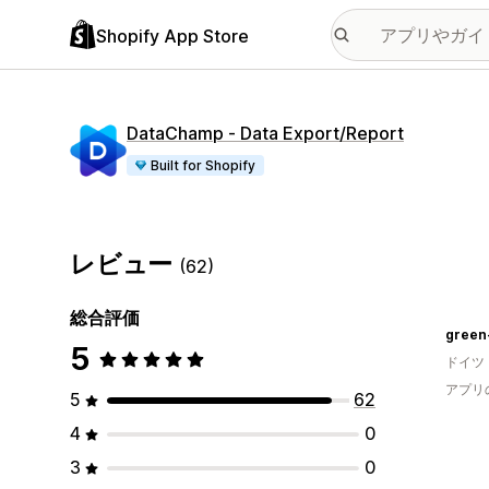
Shopify App Store
DataChamp ‑ Data Export/Report
Built for Shopify
レビュー
(62)
総合評価
green
5
ドイツ
アプリ
5
62
4
0
3
0