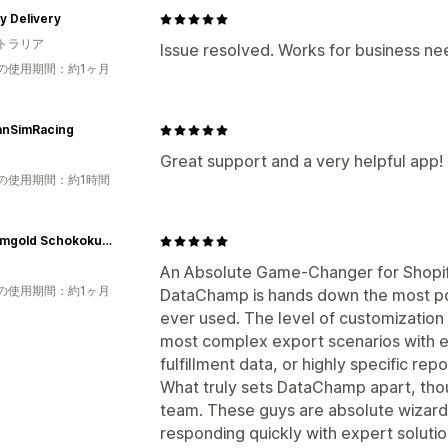
ty Delivery
トラリア
Issue resolved. Works for business 
の使用期間：約1ヶ月
nSimRacing
Great support and a very helpful app! 
の使用期間：約1時間
Schaumgold Schokokuss Manufaktur
An Absolute Game-Changer for Shopif
の使用期間：約1ヶ月
DataChamp is hands down the most po
ever used. The level of customization 
most complex export scenarios with ea
fulfillment data, or highly specific repor
What truly sets DataChamp apart, tho
team. These guys are absolute wizard
responding quickly with expert solutio