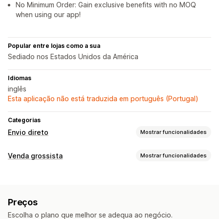
No Minimum Order: Gain exclusive benefits with no MOQ
when using our app!
Popular entre lojas como a sua
Sediado nos Estados Unidos da América
Idiomas
inglês
Esta aplicação não está traduzida em português (Portugal)
Categorias
Envio direto
Mostrar funcionalidades
Produtos que pode vender
Venda grossista
Mostrar funcionalidades
Vestuário e acessórios
Malas e bagagem
Opções de preços
Locais de aquisição
Descontos de volume
Início de sessão grossista
China
Estados Unidos
Preços
Gestão de encomendas
Escolha o plano que melhor se adequa ao negócio.