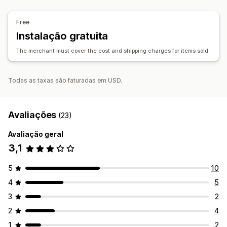
Mínimos de encomenda
Opções de envio
Free
Instalação gratuita
The merchant must cover the cost and shipping charges for items sold.
Todas as taxas são faturadas em USD.
Avaliações
(23)
Avaliação geral
3,1
5
10
4
5
3
2
2
4
1
2