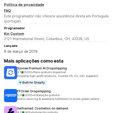
Política de privacidade
FAQ
Este programador não oferece assistência direta em Português
(portugal).
Programador
Kin Custom
2121 International Street, Columbus, OH, 43228, US
Lançada
6 de março de 2019
Mais aplicações como esta
Syncee Premium AI Dropshipping
de 5 estrelas
4,1
(500)
•
Plano gratuito disponível
500 total de avaliações
Dropship high-profit products. Trusted US, EU, UK+ suppliers.
Built for Shopify
FFOrder Dropshipping
de 5 estrelas
5,0
(250)
•
Instalação gratuita
250 total de avaliações
Direct sourcing & seamless fulfillment to scale global sellers
Selfnamed: Cosmetics on demand
de 5 estrelas
4,5
(49)
•
Instalação gratuita