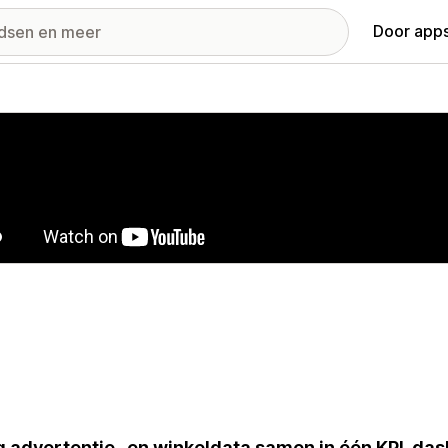
Door apps
ij met uitgelichte afbeeldingen
 advertentie- en winkeldata samen in één KPI-da