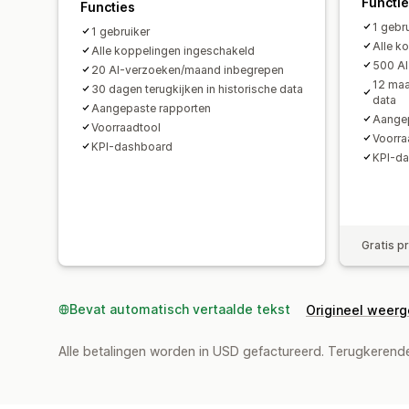
Functi
Functies
1 gebr
1 gebruiker
Alle k
Alle koppelingen ingeschakeld
500 AI
20 AI-verzoeken/maand inbegrepen
12 maa
30 dagen terugkijken in historische data
data
Aangepaste rapporten
Aangep
Voorraadtool
Voorra
KPI-dashboard
KPI-d
Gratis p
Bevat automatisch vertaalde tekst
Origineel weer
Alle betalingen worden in USD gefactureerd. Terugkeren