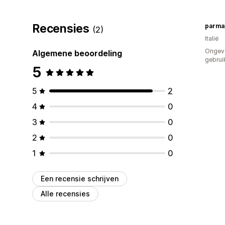
Recensies
parma
(2)
Italië
Ongev
Algemene beoordeling
gebrui
5
5
2
4
0
3
0
2
0
1
0
Een recensie schrijven
Alle recensies