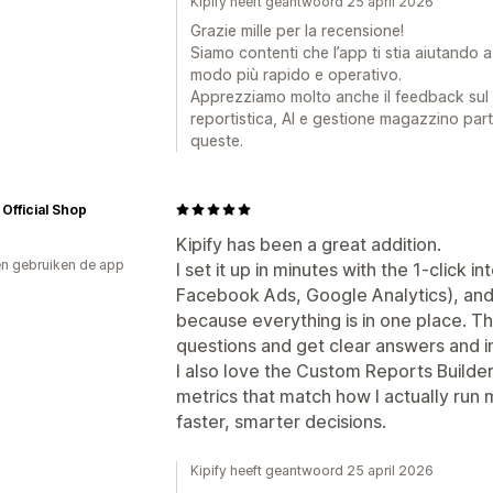
Kipify heeft geantwoord 25 april 2026
Grazie mille per la recensione!
Siamo contenti che l’app ti stia aiutando 
modo più rapido e operativo.
Apprezziamo molto anche il feedback sul 
reportistica, AI e gestione magazzino pa
queste.
 Official Shop
Kipify has been a great addition.
n gebruiken de app
I set it up in minutes with the 1-click 
Facebook Ads, Google Analytics), and
because everything is in one place. The
questions and get clear answers and ins
I also love the Custom Reports Build
metrics that match how I actually run 
faster, smarter decisions.
Kipify heeft geantwoord 25 april 2026