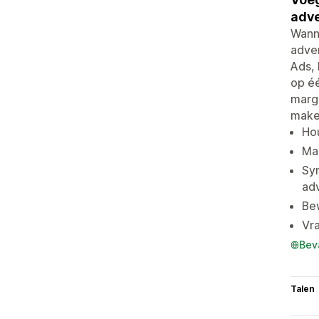
adve
Wann
adver
Ads,
op éé
marge
make
Ho
Maa
Sy
adv
Be
Vra
Bev
Talen