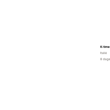
K-time
Italië
8 dage