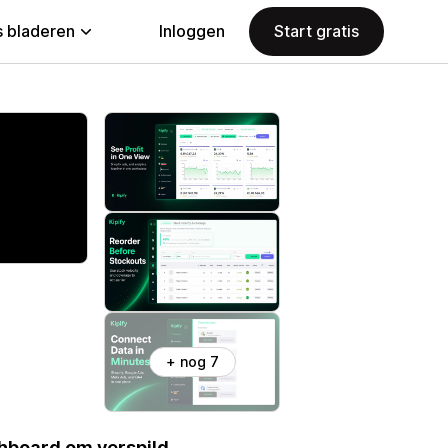
 bladeren
Inloggen
Start gratis
+ nog 7
shboard om verspild