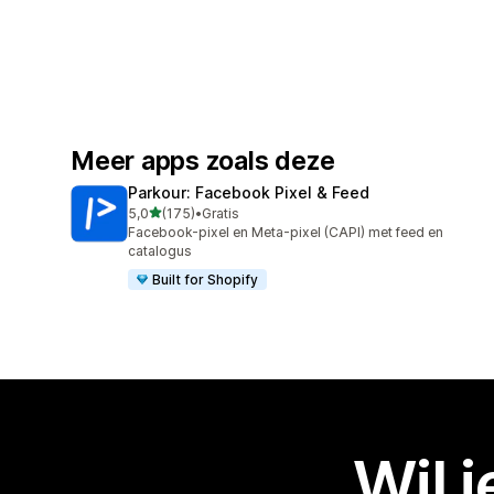
Meer apps zoals deze
Parkour: Facebook Pixel & Feed
van 5 sterren
5,0
(175)
•
Gratis
175 recensies in totaal
Facebook-pixel en Meta-pixel (CAPI) met feed en
catalogus
Built for Shopify
Wil 