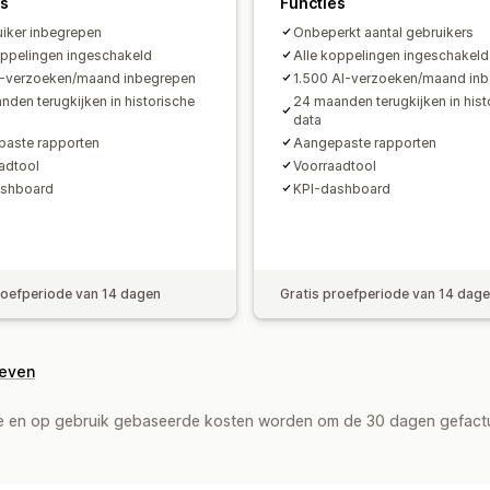
es
Functies
Kosten per acquisitie
Dashboards
De
uiker inbegrepen
Onbeperkt aantal gebruikers
Aantal impressies
Verkeersbron
oppelingen ingeschakeld
Alle koppelingen ingeschakeld
-verzoeken/maand inbegrepen
1.500 AI-verzoeken/maand in
nden terugkijken in historische
24 maanden terugkijken in hist
data
aste rapporten
Aangepaste rapporten
adtool
Voorraadtool
ashboard
KPI-dashboard
roefperiode van 14 dagen
Gratis proefperiode van 14 dag
geven
de en op gebruik gebaseerde kosten worden om de 30 dagen gefact