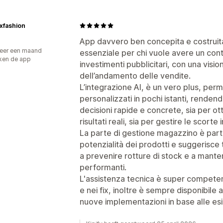
xfashion
App davvero ben concepita e costruita
eer een maand
essenziale per chi vuole avere un con
ken de app
investimenti pubblicitari, con una visi
dell’andamento delle vendite.
L’integrazione AI, è un vero plus, per
personalizzati in pochi istanti, rende
decisioni rapide e concrete, sia per o
risultati reali, sia per gestire le scort
La parte di gestione magazzino è parti
potenzialità dei prodotti e suggerisce t
a prevenire rotture di stock e a mantene
performanti.
L'assistenza tecnica è super competent
e nei fix, inoltre è sempre disponibile
nuove implementazioni in base alle es