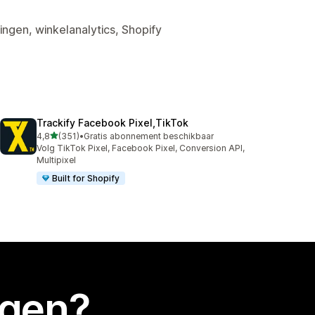
ingen, winkelanalytics, Shopify
Trackify Facebook Pixel,TikTok
van 5 sterren
4,8
(351)
•
Gratis abonnement beschikbaar
351 recensies in totaal
Volg TikTok Pixel, Facebook Pixel, Conversion API,
Multipixel
Built for Shopify
egen?