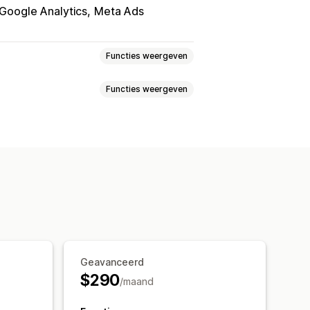
Google Analytics
Meta Ads
Functies weergeven
Functies weergeven
eckoutanalytics
ROAS
Funnelanalyse
oelgroepen
Demographic
Keyword
Op basis van locatie
hboards
Aangepaste rapporten
AI-targeting
Voorspelling
Rapportplanning
-copywriting
Social media
Website
Geavanceerd
$290
/maand
ven
Betrokkenheidsstatistieken
onversietracking