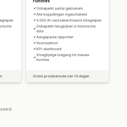
Functies
mografische analyse
Onbeperkt aantal gebruikers
Alle koppelingen ingeschakeld
begrepen
5.000 AI-verzoeken/maand inbegrepen
orische
Onbeperkt terugkijken in historische
data
Aangepaste rapporten
Voorraadtool
KPI-dashboard
Vroegtijdige toegang tot nieuwe
functies
en
Gratis proefperiode van 14 dagen
ureerd.