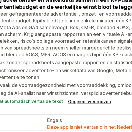
rtentiebudget en de werkelijke winst bloot te legg
eer gefragmenteerde advertentie-, omzet- en voorraaddata
tentiebudget. Kipify biedt je binnen enkele minuten één K
 Meta Ads en GA4 samenvoegt. Bekijk MER, blended ROAS,
n scherm. Krijg aangepaste rapporten en een virtuele AI-an
lekken, risico's op lage voorraad en retentiekansen signale
n van spreadsheets en neem sneller margegerichte besliss
ud blended ROAS, MER, ACOS en marges bij in één KPI-dash
k zonder spreadsheets aangepaste rapporten en statistiek
nchroniseer advertentie- en winkeldata van Google, Meta 
ertentie te tonen
waak de voorraadgezondheid met voorraaddekking, omloop
ag de AI-analist naar winstinzichten, verspild advertentie
at automatisch vertaalde tekst
Origineel weergeven
Engels
Deze app is niet vertaald in het Neder