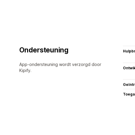
Ondersteuning
Hulpb
App-ondersteuning wordt verzorgd door
Ontwik
Kipify.
Geïnt
Toega