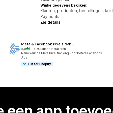
Winkelgegevens bekijken:
Klanten, producten, bestellingen, kort
Payments
Zie details
Meta & Facebook Pixels Nabu
van 5 sterren
5,0
(104)
•
Gratis te installeren
104 recensies in totaal
Nauwkeurige Meta Pixel tracking voor betere Facebook
Ads
Built for Shopify
je een app toevo