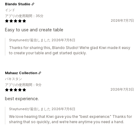
Blando Studiio
インド
アプリの使用期間：35分
2026年7月7日
Easy to use and create table
Staytunedが返信しました 2026年7月8日
Thanks for sharing this, Blando Studio! We’re glad Kiwi made it easy
to create your table and get started quickly.
Mahaaz Collection
パキスタン
アプリの使用期間：9分
2026年7月3日
best experience.
Staytunedが返信しました 2026年7月6日
We love hearing that Kiwi gave you the “best experience.” Thanks for
sharing that so quickly, and we’re here anytime you need a hand.