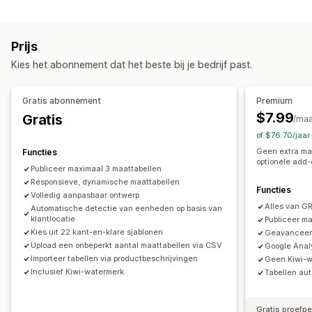
Aanpassing
Meerdere producten
Varianten
Specificaties
Stalen
Voorwaardelijke logica
Afmetingen
Aanbevelingen
AI-aanbevelingen
Filteren en sorteren
Prijs
Aangepaste tekst
Aangepaste HTML
Maattabellen
Weergeven en verbergen
Afbeeldingen
Analytics
Kies het abonnement dat het beste bij je bedrijf past.
Variantweergave
Weergaveopties
Prijs
Opmaak tabel
Aangepaste CSS
Kleur en lettertype
Gratis abonnement
Premium
Voorwaardelijke prijzen
Dynamische prijzen
Aangepaste pictogrammen
Aangepaste tekst
Templates
$7.99
Gratis
/ma
Kortingsopties
Prijsstijging voor premium
Importeren en exporteren
Zwevende tabel
of $76.70/jaa
Eenheidsconversie
Meerdere talen
Productpagina
Geen extra maa
Functies
Voorraad
optionele add-
Collectiepagina
Mobiel responsief
Publiceer maximaal 3 maattabellen
SKU-beheer
Beschikbaarheid van voorraad
Responsieve, dynamische maattabellen
Functies
Weergave van voorraad
Volledig aanpasbaar ontwerp
Alles van G
Automatische detectie van eenheden op basis van
klantlocatie
Publiceer m
Kies uit 22 kant-en-klare sjablonen
Geavanceerd
Upload een onbeperkt aantal maattabellen via CSV
Google Analy
Importeer tabellen via productbeschrijvingen
Geen Kiwi-
Inclusief Kiwi-watermerk
Tabellen aut
Gratis proefp