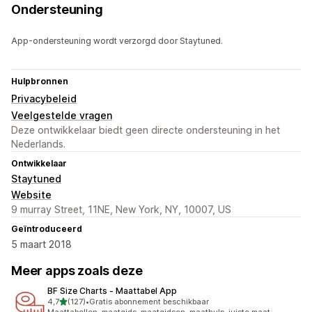
Ondersteuning
App-ondersteuning wordt verzorgd door Staytuned.
Hulpbronnen
Privacybeleid
Veelgestelde vragen
Deze ontwikkelaar biedt geen directe ondersteuning in het
Nederlands.
Ontwikkelaar
Staytuned
Website
9 murray Street, 11NE, New York, NY, 10007, US
Geïntroduceerd
5 maart 2018
Meer apps zoals deze
BF Size Charts ‑ Maattabel App
van 5 sterren
4,7
(127)
•
Gratis abonnement beschikbaar
127 recensies in totaal