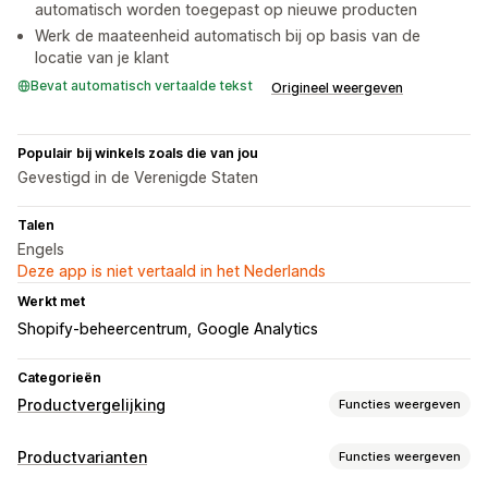
automatisch worden toegepast op nieuwe producten
Werk de maateenheid automatisch bij op basis van de
locatie van je klant
Bevat automatisch vertaalde tekst
Origineel weergeven
Populair bij winkels zoals die van jou
Gevestigd in de Verenigde Staten
Talen
Engels
Deze app is niet vertaald in het Nederlands
Werkt met
Shopify-beheercentrum
Google Analytics
Categorieën
Productvergelijking
Functies weergeven
Vergelijkingstools
Productvarianten
Functies weergeven
Vergelijkingstabel
Pop-ups
Maattabellen