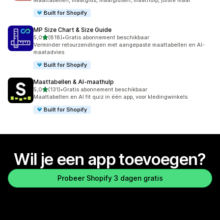
Maattabellen, maatgids, maatgidsen, maathulp, juiste maat
Built for Shopify
MP Size Chart & Size Guide
van 5 sterren
5,0
(818)
•
Gratis abonnement beschikbaar
818 recensies in totaal
Verminder retourzendingen met aangepaste maattabellen en AI-
maatadvies
Built for Shopify
Maattabellen & AI‑maathulp
van 5 sterren
5,0
(131)
•
Gratis abonnement beschikbaar
131 recensies in totaal
Maattabellen en AI fit quiz in één app, voor kledingwinkels
Built for Shopify
Wil je een app toevoegen?
Probeer Shopify 3 dagen gratis