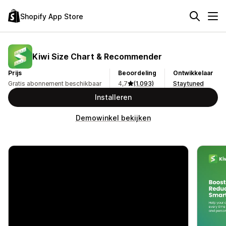
Shopify App Store
Kiwi Size Chart & Recommender
Prijs
Beoordeling
Ontwikkelaar
Gratis abonnement beschikbaar
4,7
(1.093)
Staytuned
Installeren
Demowinkel bekijken