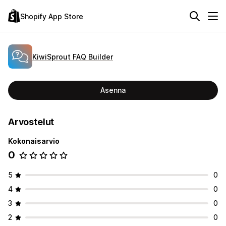
Shopify App Store
KiwiSprout FAQ Builder
Asenna
Arvostelut
Kokonaisarvio
0
5
0
4
0
3
0
2
0