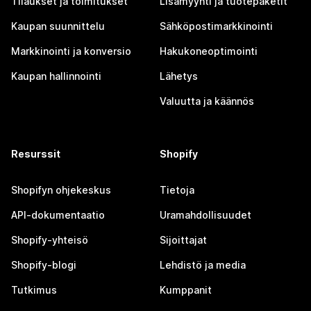
Tilaukset ja toimitukset
Lisämyynti ja tuotepaketit
Kaupan suunnittelu
Sähköpostimarkkinointi
Markkinointi ja konversio
Hakukoneoptimointi
Kaupan hallinnointi
Lähetys
Valuutta ja käännös
Resurssit
Shopify
Shopifyn ohjekeskus
Tietoja
API-dokumentaatio
Uramahdollisuudet
Shopify-yhteisö
Sijoittajat
Shopify-blogi
Lehdistö ja media
Tutkimus
Kumppanit