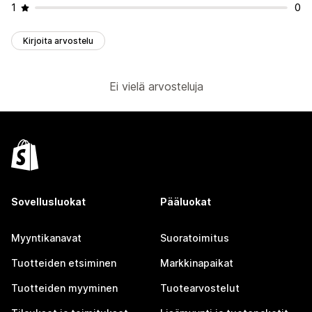
1
0
Kirjoita arvostelu
Ei vielä arvosteluja
Sovellusluokat
Pääluokat
Myyntikanavat
Suoratoimitus
Tuotteiden etsiminen
Markkinapaikat
Tuotteiden myyminen
Tuotearvostelut