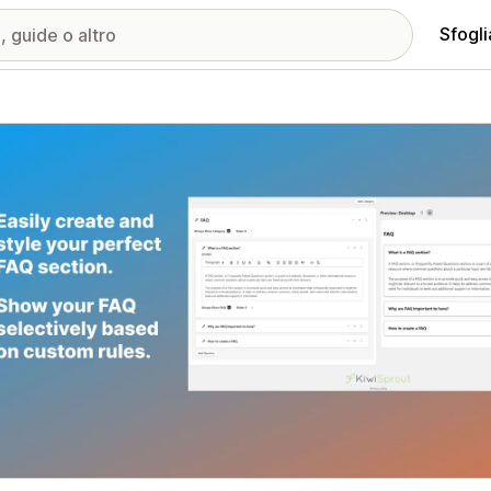
Sfogli
ria immagini in evidenza