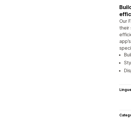
Buil
effic
Our 
their
effic
app’s
speci
Bui
Sty
Dis
Lingu
Categ