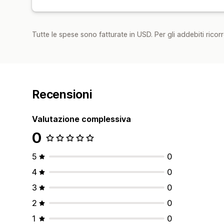
Tutte le spese sono fatturate in USD. Per gli addebiti ricorre
Recensioni
Valutazione complessiva
0
5
0
4
0
3
0
2
0
1
0