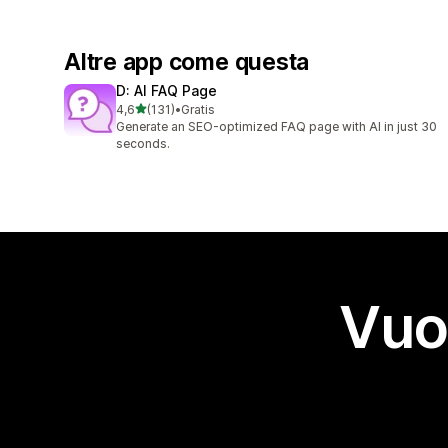
Altre app come questa
D: AI FAQ Page
stelle su 5
4,6
(131)
•
Gratis
131 recensioni totali
Generate an SEO-optimized FAQ page with AI in just 30
seconds.
Vuo