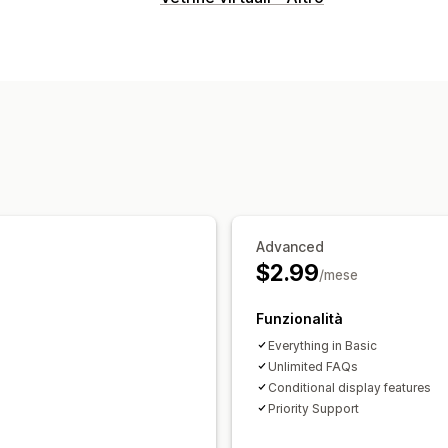
Rich text editor
Editor drag-and-dro
Opzioni di visualizzazione
Accordion
Schede
Pagina del prodo
Adattivo per dispositivi mobili
Advanced
$2.99
/mese
Funzionalità
Everything in Basic
Unlimited FAQs
Conditional display features
Priority Support