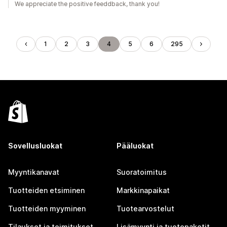
We appreciate the positive feeddback, thank you!
1
2
3
4
5
6
295
Sovellusluokat
Pääluokat
Myyntikanavat
Suoratoimitus
Tuotteiden etsiminen
Markkinapaikat
Tuotteiden myyminen
Tuotearvostelut
Tilaukset ja toimitukset
Lisämyynti ja tuotepaketit