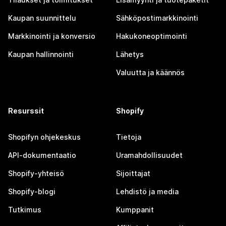
Kaupan suunnittelu
Sähköpostimarkkinointi
Markkinointi ja konversio
Hakukoneoptimointi
Kaupan hallinnointi
Lähetys
Valuutta ja käännös
Resurssit
Shopify
Shopifyn ohjekeskus
Tietoja
API-dokumentaatio
Uramahdollisuudet
Shopify-yhteisö
Sijoittajat
Shopify-blogi
Lehdistö ja media
Tutkimus
Kumppanit