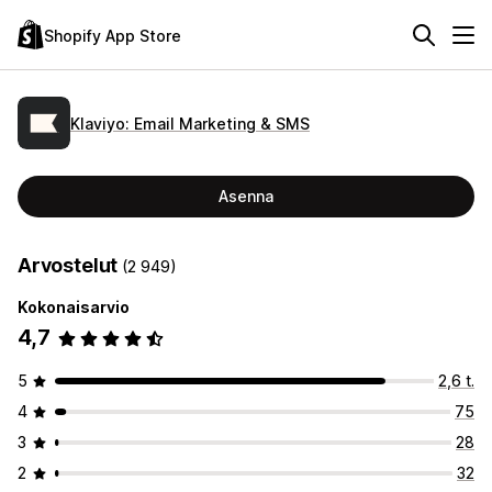
Shopify App Store
Klaviyo: Email Marketing & SMS
Asenna
Arvostelut
(2 949)
Kokonaisarvio
4,7
5
2,6 t.
4
75
3
28
2
32