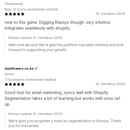
Yhdysvallat
Noin 12 tuntia sovelluksen käyttöä
10. heinäkuu 2026
new to this game. Digging Klaviyo though. very intuitive.
integrates seamlessly with shopify.
Klaviyo vastasi 13. heinäkuu 2026
Welcome aboard! We're glad the platform has been intuitive and look
forward to supporting your growth.
luxeflowers.co.ke
Kenia
11 kuukautta sovelluksen käyttöä
10. heinäkuu 2026
Good tool for email marketing, syncs well with Shopify.
Segmentation takes a bit of learning but works well once set
up.
Klaviyo vastasi 10. heinäkuu 2026
We're glad you've gotten a hand on segmentation in Klaviyo. Thank
you for the review!