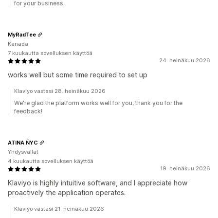
for your business.
MyRadTee
Kanada
7 kuukautta sovelluksen käyttöä
24. heinäkuu 2026
works well but some time required to set up
Klaviyo vastasi 28. heinäkuu 2026
We're glad the platform works well for you, thank you for the
feedback!
ATINA ÑYC
Yhdysvallat
4 kuukautta sovelluksen käyttöä
19. heinäkuu 2026
Klaviyo is highly intuitive software, and I appreciate how
proactively the application operates.
Klaviyo vastasi 21. heinäkuu 2026