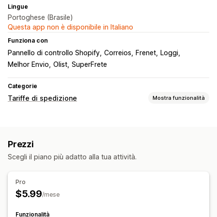
Lingue
Portoghese (Brasile)
Questa app non è disponibile in Italiano
Funziona con
Pannello di controllo Shopify
Correios
Frenet
Loggi
Melhor Envio
Olist
SuperFrete
Categorie
Tariffe di spedizione
Mostra funzionalità
Calcolo delle tariffe
Tariffa forfettaria
In base al corriere
In base al cliente
Prezzi
In base alle dimensioni
In base alla distanza
Scegli il piano più adatto alla tua attività.
In base al prodotto
In base alla quantità
In base al peso
CAP/codice postale
Pro
Personalizzazione
$5.99
/mese
Notifiche personalizzate
Data di consegna
Tempo di consegna
Convalida degli indirizzi
Funzionalità