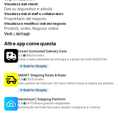
Visualizza dati clienti:
Dati su dispositivo e attività
Visualizza dati di staff e collaboratori:
Proprietario del negozio
Visualizza e modifica i dati del negozio:
Prodotti, ordini, Negozio online
Vedi i dettagli
Altre app come questa
Essent Estimated Delivery Date
stelle su 5
5,0
(862)
•
Gratis
862 recensioni totali
Exiba a data estimada de entrega e o prazo de frete (EDD/ETA)
Built for Shopify
SMART Shipping Rates & Rules
stelle su 5
4,9
(307)
•
Gratis
307 recensioni totali
Calculadora de frete por CEP para definir taxas e regras por produto
Built for Shopify
Sendcloud | Shipping Platform
stelle su 5
4,6
(477)
•
Piano gratuito disponibile
477 recensioni totali
Automação de frete fácil para ajudar a empresa a crescer.