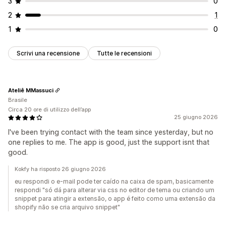
3
0
2
1
1
0
Scrivi una recensione
Tutte le recensioni
Ateliê MMassuci
Brasile
Circa 20 ore di utilizzo dell’app
25 giugno 2026
I've been trying contact with the team since yesterday, but no
one replies to me. The app is good, just the support isnt that
good.
Kokfy ha risposto 26 giugno 2026
eu respondi o e-mail pode ter caído na caixa de spam, basicamente
respondi "só dá para alterar via css no editor de tema ou criando um
snippet para atingir a extensão, o app é feito como uma extensão da
shopify não se cria arquivo snippet"