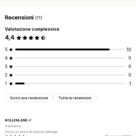
Recensioni
(11)
Valutazione complessiva
4,4
5
10
4
0
3
0
2
0
1
1
Scrivi una recensione
Tutte le recensioni
ROLLENLAND
Germania
Circa un anno di utilizzo dell’app