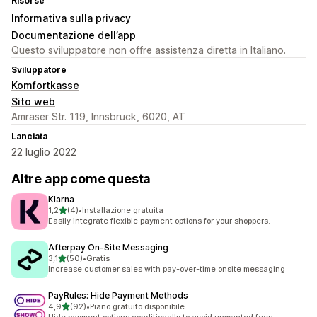
Risorse
Informativa sulla privacy
Documentazione dell’app
Questo sviluppatore non offre assistenza diretta in Italiano.
Sviluppatore
Komfortkasse
Sito web
Amraser Str. 119, Innsbruck, 6020, AT
Lanciata
22 luglio 2022
Altre app come questa
Klarna
stelle su 5
1,2
(4)
•
Installazione gratuita
4 recensioni totali
Easily integrate flexible payment options for your shoppers.
Afterpay On‑Site Messaging
stelle su 5
3,1
(50)
•
Gratis
50 recensioni totali
Increase customer sales with pay-over-time onsite messaging
PayRules: Hide Payment Methods
stelle su 5
4,9
(92)
•
Piano gratuito disponibile
92 recensioni totali