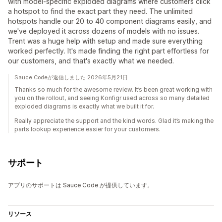
with model-specific exploded diagrams where customers click
a hotspot to find the exact part they need. The unlimited
hotspots handle our 20 to 40 component diagrams easily, and
we've deployed it across dozens of models with no issues.
Trent was a huge help with setup and made sure everything
worked perfectly. It's made finding the right part effortless for
our customers, and that's exactly what we needed.
Sauce Codeが返信しました 2026年5月21日
Thanks so much for the awesome review. It’s been great working with
you on the rollout, and seeing Konfigr used across so many detailed
exploded diagrams is exactly what we built it for.
Really appreciate the support and the kind words. Glad it’s making the
parts lookup experience easier for your customers.
サポート
アプリのサポートは Sauce Code が提供しています。
リソース