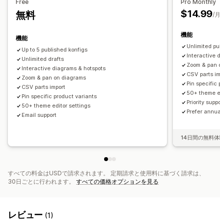
Free
Pro Monthly
$14.99
無料
/
機能
機能
Unlimited pu
Up to 5 published konfigs
Interactive 
Unlimited drafts
Zoom & pan 
Interactive diagrams & hotspots
CSV parts im
Zoom & pan on diagrams
Pin specific
CSV parts import
50+ theme ed
Pin specific product variants
Priority supp
50+ theme editor settings
Prefer annua
Email support
14日間の無料
すべての料金はUSDで請求されます。 定期請求と使用料に基づく請求は、
30日ごとに行われます。
すべての価格オプションを見る
レビュー
(1)