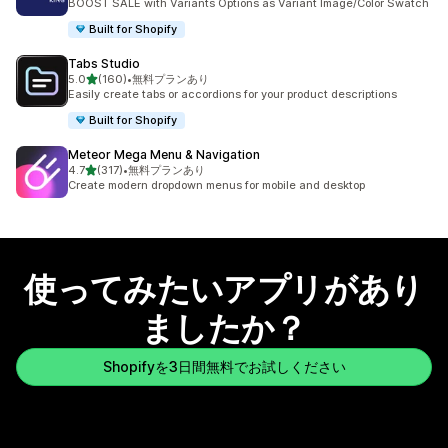
BOOST SALE with Variants Options as Variant Image/Color Swatch
Built for Shopify
Tabs Studio
5つ星中
5.0
(160)
•
無料プランあり
合計レビュー数：160件
Easily create tabs or accordions for your product descriptions
Built for Shopify
Meteor Mega Menu & Navigation
5つ星中
4.7
(317)
•
無料プランあり
合計レビュー数：317件
Create modern dropdown menus for mobile and desktop
使ってみたいアプリがあり
ましたか？
Shopifyを3日間無料でお試しください