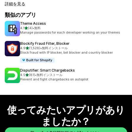
詳細を見る
類似のアプリ
Theme Access
5つ星中
4.1
(4)
•
無料
合計レビュー数：4件
Manage passwords for each developer working on your themes
Blockify Fraud Filter, Blocker
5つ星中
4.9
(1,528)
•
無料インストール
合計レビュー数：1528件
Block fraud with IP blocker, bot blocker and country blocker
Built for Shopify
Disputifier: Smart Chargebacks
5つ星中
4.5
(81)
•
無料インストール
合計レビュー数：81件
Prevent and fight chargebacks on autopilot
使ってみたいアプリがあり
ましたか？