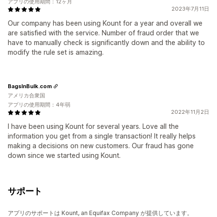
アプリの使用期間：12ヶ月
2023年7月11日
Our company has been using Kount for a year and overall we
are satisfied with the service. Number of fraud order that we
have to manually check is significantly down and the ability to
modify the rule set is amazing.
BagsInBulk.com
アメリカ合衆国
アプリの使用期間：4年弱
2022年11月2日
I have been using Kount for several years. Love all the
information you get from a single transaction! It really helps
making a decisions on new customers. Our fraud has gone
down since we started using Kount.
サポート
アプリのサポートは Kount, an Equifax Company が提供しています。