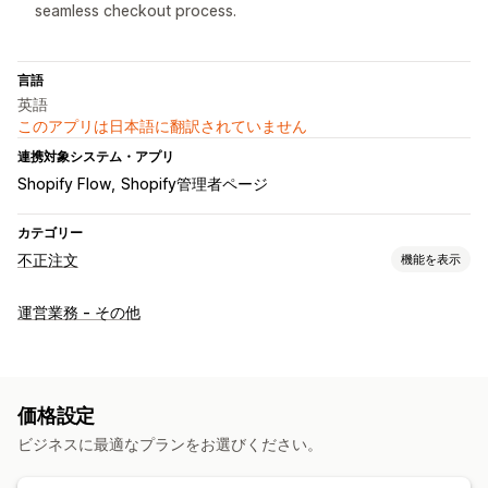
seamless checkout process.
言語
英語
このアプリは日本語に翻訳されていません
連携対象システム・アプリ
Shopify Flow
Shopify管理者ページ
カテゴリー
不正注文
機能を表示
不正注文タイプ
運営業務 - その他
ボット
チャージバック
防止ツール
自動キャンセル
カスタムルール
ボット検出
AIによる検出
価格設定
ビジネスに最適なプランをお選びください。
アラートと分析
高リスクアラート
不正注文通知