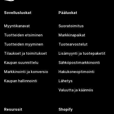
Sovellusluokat
Pääluokat
Myyntikanavat
Suoratoimitus
Tuotteiden etsiminen
Markkinapaikat
Tuotteiden myyminen
Tuotearvostelut
Tilaukset ja toimitukset
Lisämyynti ja tuotepaketit
Kaupan suunnittelu
Sähköpostimarkkinointi
Markkinointi ja konversio
Hakukoneoptimointi
Kaupan hallinnointi
Lähetys
Valuutta ja käännös
Resurssit
Shopify