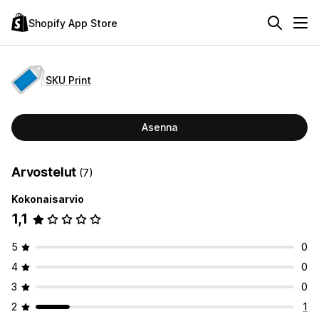
Shopify App Store
SKU Print
Asenna
Arvostelut
(7)
Kokonaisarvio
1,1
5
0
4
0
3
0
2
1